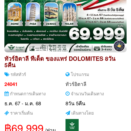
ทัวร์อิตาลี ทีเด็ด ของแทร่ DOLOMITES 8วัน
5คืน
รหัสทัวร์
โปรแกรม
ทัวร์อิตาลี
24041
กำหนดการเดินทาง
จำนวนวันเดินทาง
ธ.ค. 67 - ม.ค. 68
8วัน 5คืน
ราคาเริ่มต้น
เดินทางโดย
฿69,999
/ท่าน