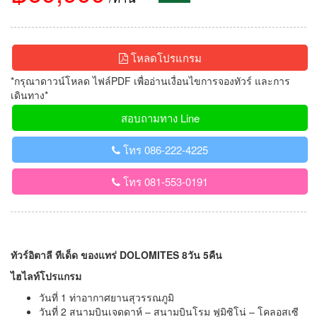
โหลดโปรแกรม
*กรุณาดาวน์โหลด ไฟล์PDF เพื่ออ่านเงื่อนไขการจองทัวร์ และการ
เดินทาง*
สอบถามทาง Line
โทร 086-222-4225
โทร 081-553-0191
ทัวร์อิตาลี ทีเด็ด ของแทร่ DOLOMITES 8วัน 5คืน
ไฮไลท์โปรแกรม
วันที่ 1 ท่าอากาศยานสุวรรณภูมิ
วันที่ 2 สนามบินเจดดาห์ – สนามบินโรม ฟูมิซิโน่ – โคลอสเซี