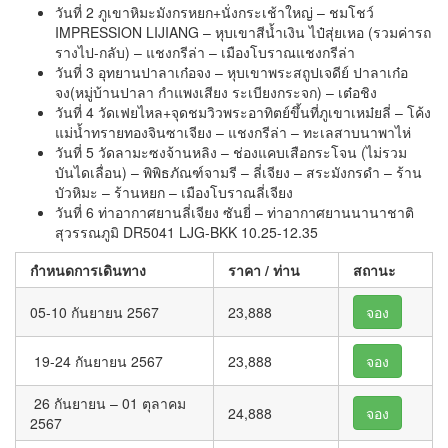
วันที่ 2 ภูเขาหิมะมังกรหยก+นั่งกระเช้าใหญ่ – ชมโชว์
IMPRESSION LIJIANG – หุบเขาสีน้ำเงิน ไป๋สุ่ยเหอ (รวมค่ารถ
รางไป-กลับ) – แชงกรีล่า – เมืองโบราณแชงกรีล่า
วันที่ 3 อุทยานปาลาเก๋อจง – หุบเขาพระสถูปเจดีย์ ปาลาเก๋อ
จง(หมู่บ้านปาลา กำแพงเสียง ระเบียงกระจก) – เต๋อชิง
วันที่ 4 วัดเฟยไหล+จุดชมวิวพระอาทิตย์ขึ้นที่ภูเขาเหม๋ยลี่ – โค้ง
แม่น้ำทรายทองจินซาเจียง – แชงกรีล่า – ทะเลสาบนาพาไห่
วันที่ 5 วัดลามะซงจ้านหลิง – ช่องแคบเสือกระโจน (ไม่รวม
บันไดเลื่อน) – พิพิธภัณฑ์จามรี – ลี่เจียง – สระมังกรดำ – ร้าน
บัวหิมะ – ร้านหยก – เมืองโบราณลี่เจียง
วันที่ 6 ท่าอากาศยานลี่เจียง ซันยี่ – ท่าอากาศยานนานาชาติ
สุวรรณภูมิ DR5041 LJG-BKK 10.25-12.35
กำหนดการเดินทาง
ราคา / ท่าน
สถานะ
05-10 กันยายน 2567
23,888
จอง
19-24 กันยายน 2567
23,888
จอง
26 กันยายน – 01 ตุลาคม
24,888
จอง
2567