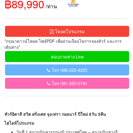
฿89,990
/ท่าน
โหลดโปรแกรม
*กรุณาดาวน์โหลด ไฟล์PDF เพื่ออ่านเงื่อนไขการจองทัวร์ และการ
เดินทาง*
สอบถามทาง Line
โทร 086-222-4225
โทร 081-553-0191
ทัวร์อิตาลี สวิต ฝรั่งเศส จุงเฟรา กอลมาร์ ปีใหม่ 8วัน 5คืน
ไฮไลท์โปรแกรม
วันที่ 1 สนามบินสุวรรณภูมิ ประเทศไทย – สนามบินชางงี