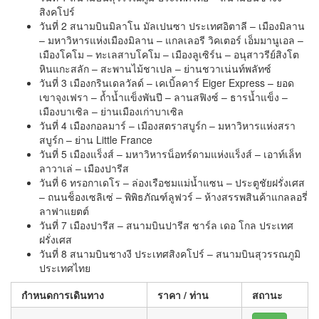
สิงคโปร์
วันที่ 2 สนามบินมิลาโน มัลเปนซา ประเทศอิตาลี – เมืองมิลาน
– มหาวิหารแห่งเมืองมิลาน – แกลเลอรี วิคเตอร์ เอ็มมานูเอล –
เมืองโคโม – ทะเลสาบโคโม – เมืองลูเซิร์น – อนุสาวรีย์สิงโต
หินแกะสลัก – สะพานไม้ชาเปล – ย่านชวาเน่นท์พลัทซ์
วันที่ 3 เมืองกรินเดลวัลด์ – เคเบิ้ลคาร์ Eiger Express – ยอด
เขาจุงเฟรา – ถ้ำน้ำแข็งพันปี – ลานสฟิงซ์ – ธารน้ำแข็ง –
เมืองบาเซิล – ย่านเมืองเก่าบาเซิล
วันที่ 4 เมืองกอลมาร์ – เมืองสตราสบูร์ก – มหาวิหารแห่งสรา
สบูร์ก – ย่าน Little France
วันที่ 5 เมืองแร็งส์ – มหาวิหารน็อทร์ดามแห่งแร็งส์ – เอาท์เล็ท
ลาวาเล่ – เมืองปารีส
วันที่ 6 ทรอกาเดโร – ล่องเรือชมแม่น้ำแซน – ประตูชัยฝรั่งเศส
– ถนนช็องเซลิเซ่ – พิพิธภัณฑ์ลูฟวร์ – ห้างสรรพสินค้าแกลลอรี่
ลาฟาแยตต์
วันที่ 7 เมืองปารีส – สนามบินปารีส ชาร์ล เดอ โกล ประเทศ
ฝรั่งเศส
วันที่ 8 สนามบินชางงี ประเทศสิงคโปร์ – สนามบินสุวรรณภูมิ
ประเทศไทย
กำหนดการเดินทาง
ราคา / ท่าน
สถานะ