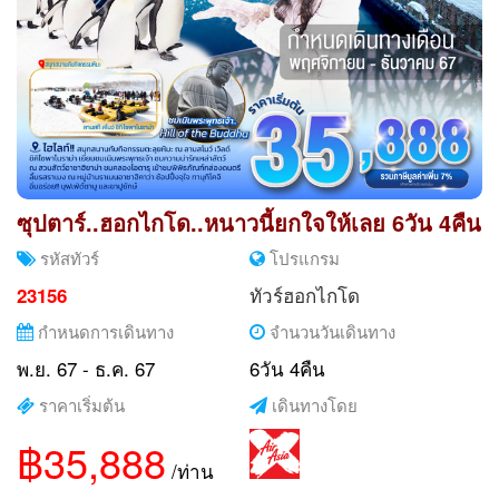
ซุปตาร์..ฮอกไกโด..หนาวนี้ยกใจให้เลย 6วัน 4คืน
รหัสทัวร์
โปรแกรม
ทัวร์ฮอกไกโด
23156
กำหนดการเดินทาง
จำนวนวันเดินทาง
พ.ย. 67 - ธ.ค. 67
6วัน 4คืน
ราคาเริ่มต้น
เดินทางโดย
฿35,888
/ท่าน