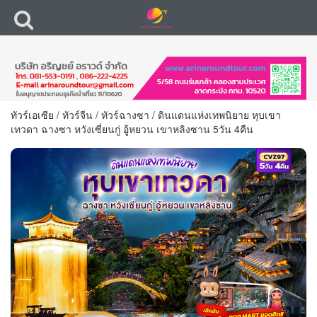
ทัวร์เอเซีย
/
ทัวร์จีน
/
ทัวร์ฉางซา
/
ดินแดนแห่งเทพนิยาย หุบเขา
เทวดา ฉางซา หวังเซี่ยนกู่ อู้หยวน เขาหลิงซาน 5วัน 4คืน