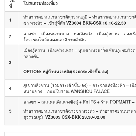
โปรแกรมท่องเที่ยว
ที่
ท่าอากาศยานนานาชาติสุวรรณภูมิ – ท่าอากาศยานนานาชาต
1
ซา หวงหัว – เข้าสู่ที่พัก
VZ3604 BKK-CSX 18.10-22.30
ฉางซา – เมืองหนานชาง – หอเถิงหวัง – เมืองอู้หยวน – ล่องเรืออ
2
โจว+ชมโชว์แสดงแสงสียามค่ำคืน
เมืองอู้หยวน -เมืองซ่างเหรา – หุบเขาเทวดาวั้งเซียนกู่+ชมวิว
กลางคืน
3
OPTION: หมู่บ้านหวงหลิง(รวมกระเช้าขึ้น-ลง)
ภูเขาหลิงซาน (รวมกระเช้าขึ้น-ลง) – กระจกแห่งท้องฟ้า – เมื
4
หนานชาง – ถนนโบราณ WANSHOU PALACE
ฉางซา – ถนนคนเดินหวงซิงลู่ + ตึก IFS + ร้าน POPMART –
5
ท่าอากาศยานนานาชาติฉางซา หวงหัว – ท่าอากาศยานนานา
สุวรรณภูมิ
VZ3605 CSX-BKK 23.30-02.00