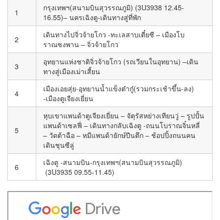
กรุงเทพฯ(สนามบินสุวรรณภูมิ) (3U3938 12.45-
1
16.55)– นครเฉิงตู-เดินทางสู่ที่พัก
เดินทางไปจิ่วจ้ายโกว -ทะเลสาบเตี๋ยซี – เมืองโบ
2
ราณซงพาน – จิ่วจ้ายโกว
อุทยานแห่งชาติจิ่วจ้ายโกว (รถเวียนในอุทยาน) –เดิน
3
ทางสู่เมืองเม่าเสี้ยน
เมืองเอยสุ่ย-อุทยานน้ำแข็งต๋ากู๋(รวมกระเช้าขึ้น-ลง)
4
-เมืองตูเจียงเยี่ยน
หุบเขาแพนด้าตูเจียงเยี่ยน – จัตุรัสหย่างเทียนวู่ – รูปปั้น
แพนด้าเซลฟี่ – เดินทางกลับเฉิงตู -ถนนโบราณจิ๋นหลี่
5
– วัดต้าฉือ – หมีแพนด้ายักษ์ปีนตึก – ช้อปปิ้งถนนคน
เดินชุนซีลู่
เฉิงตู -สนามบิน-กรุงเทพฯ(สนามบินสุวรรณภูมิ)
6
(3U3935 09.55-11.45)