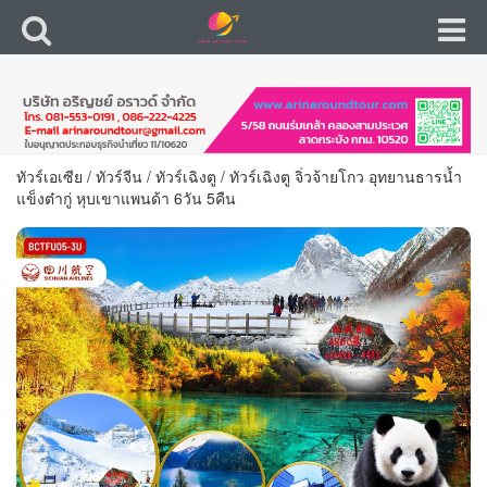
ทัวร์เอเซีย
/
ทัวร์จีน
/
ทัวร์เฉิงตู
/
ทัวร์เฉิงตู จิ่วจ้ายโกว อุทยานธารน้ำ
แข็งต๋ากู่ หุบเขาแพนด้า 6วัน 5คืน