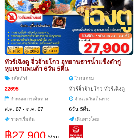
ทัวร์เฉิงตู จิ่วจ้ายโกว อุทยานธารน้ำแข็งต๋ากู่
หุบเขาแพนด้า 6วัน 5คืน
รหัสทัวร์
โปรแกรม
ทัวร์จิ่วจ้ายโกว
ทัวร์เฉิงตู
22695
กำหนดการเดินทาง
จำนวนวันเดินทาง
ส.ค. 67 - ต.ค. 67
6วัน 5คืน
ราคาเริ่มต้น
เดินทางโดย
฿27,900
/ท่าน