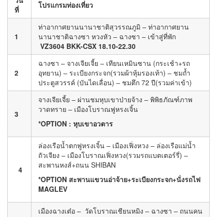
โปรแกรมท่องเที่ยว
ที่
ท่าอากาศยานนานาชาติสุวรรณภูมิ – ท่าอากาศยาน
1
นานาชาติฉางซา หวงหัว – ฉางซา – เข้าสู่ที่พัก
VZ3604 BKK-CSX
18.10-22.30
ฉางซา – จางเจียเจี้ย – เทียนเหมินซาน (กระเช้า+รถ
2
อุทยาน) – ระเบียงกระจก(รวมผ้าหุ้มรองเท้า) – ชมถ้ำ
ประตูสวรรค์ (บันไดเลื่อน) – ชมตึก 72 ปี(รวมค่าเข้า)
จางเจียเจี้ย – ผ่านชมหุบเขาป่ายจ้าง – พิพิธภัณฑ์ภาพ
วาดทราย – เมืองโบราณฟูหรงเจิ้น
3
*
OPTION : หุบเขาอวตาร
ล่องเรือน้ำตกฟูหรงเจิ้น – เมืองเฟิ่งหวง – ล่องเรือแม่น้ำ
ถัวเจียง – เมืองโบราณเฟิ่งหวง(รวมรถแบตเตอร์รี่) –
สะพานหงส์+ถนน SHIBAN
4
*
OPTION สะพานแขวนอ่าจ้าย+ระเบียงกระจก+นั่งรถไฟ
MAGLEV
เมืองฉางเต๋อ – วัดโบราณเชียนหมิง – ฉางซา – ถนนคน