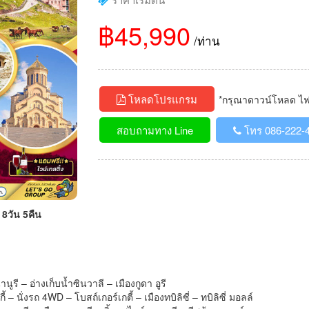
฿45,990
/ท่าน
โหลดโปรแกรม
*กรุณาดาวน์โหลด ไฟล์
สอบถามทาง Line
โทร 086-222-
ี 8วัน 5คืน
นูรี – อ่างเก็บน้ำซินวาลี – เมืองกูดา อูรี
 – นั่งรถ 4WD – โบสถ์เกอร์เกตี้ – เมืองทบิลิซี่ – ทบิลิซี่ มอลล์