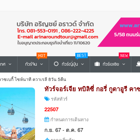
HOT
BEST
NEW
ะเทศ
ทัวร์จีน
ทัวร์ญี่ปุ่น
ทัวร์เอเซีย
ูรี คาซเบกี้ ไซห์นาที ควาเรลี 8วัน 5คืน
ทัวร์จอร์เจีย ทบิลิซี่ กอรี่ กูดาอูรี 
รหัสทัวร์
22507
กำหนดการเดินทาง
ก.ย. 67 - ต.ค. 67
ราคาเริ่มต้น