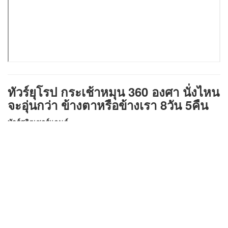
ทัวร์ยุโรป กระเช้าหมุน 360 องศา นั่งไหน
จะอุ่นกว่า ข้างตาหรือข้างเรา 8วัน 5คืน
ทัวร์สวิตเซอร์แลนด์
FACEBOOK FANPAGE
ทัวร์ ฝรั่งเศส
ทัวร์ อิตาลี
ทัวร์สวิตเซอร์แลนด์
จำนวนคนเข้าดู 510 ครั้ง