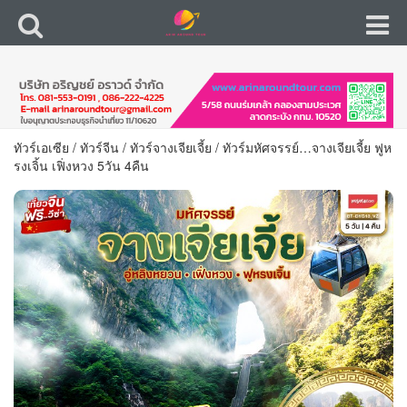
ทัวร์เอเซีย
/
ทัวร์จีน
/
ทัวร์จางเจียเจี้ย
/
ทัวร์มหัศจรรย์…จางเจียเจี้ย ฟูห
รงเจิ้น เฟิ่งหวง 5วัน 4คืน