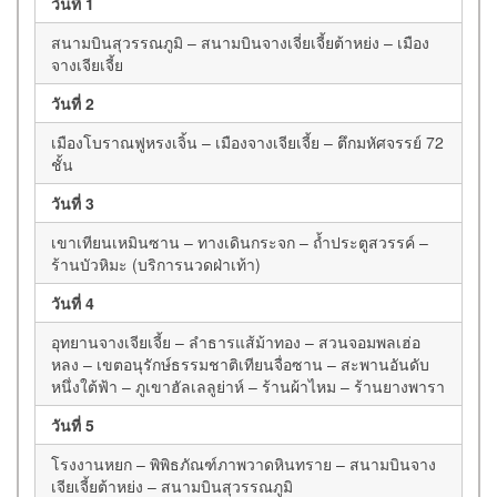
วันที่ 1
สนามบินสุวรรณภูมิ – สนามบินจางเจี่ยเจี้ยต้าหย่ง – เมือง
จางเจียเจี้ย
วันที่ 2
เมืองโบราณฟูหรงเจิ้น – เมืองจางเจียเจี้ย – ตึกมหัศจรรย์ 72
ชั้น
วันที่ 3
เขาเทียนเหมินซาน – ทางเดินกระจก – ถ้ำประตูสวรรค์ –
ร้านบัวหิมะ (บริการนวดฝ่าเท้า)
วันที่ 4
อุทยานจางเจียเจี้ย – ลำธารแส้ม้าทอง – สวนจอมพลเฮ่อ
หลง – เขตอนุรักษ์ธรรมชาติเทียนจื่อซาน – สะพานอันดับ
หนึ่งใต้ฟ้า – ภูเขาฮัลเลลูย่าห์ – ร้านผ้าไหม – ร้านยางพารา
วันที่ 5
โรงงานหยก – พิพิธภัณฑ์ภาพวาดหินทราย – สนามบินจาง
เจียเจี้ยต้าหย่ง – สนามบินสุวรรณภูมิ