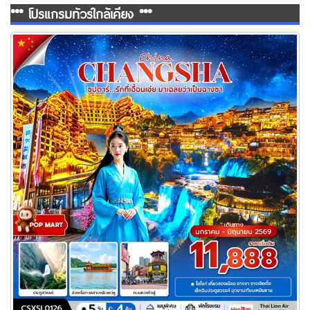
*** โปรแกรมทัวร์ใกล้เคียง ***
ทัวร์ฉางซา รักที่เอื้อนเอ่ย มาเฉลยว่าเป็นฉางซา 5 วัน 4 คืน