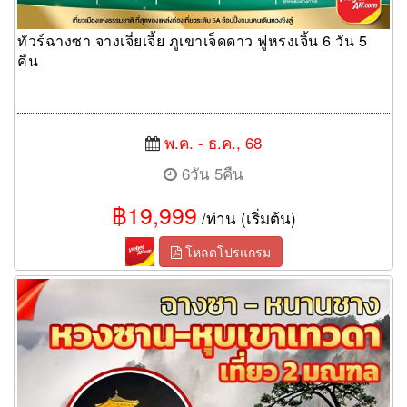
ทัวร์ฉางซา จางเจี่ยเจี้ย ภูเขาเจ็ดดาว ฟูหรงเจิ้น 6 วัน 5
คืน
พ.ค. - ธ.ค., 68
6วัน 5คืน
฿19,999
/ท่าน (เริ่มต้น)
โหลดโปรแกรม
ทัวร์ฉางซา หวงซาน หุบเขาเทวดา 6วัน 5คืน