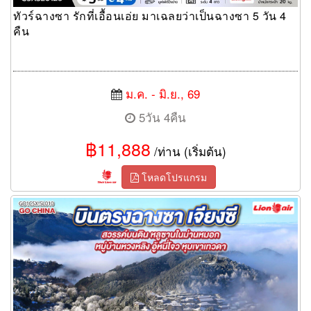
ทัวร์ฉางซา รักที่เอื้อนเอ่ย มาเฉลยว่าเป็นฉางซา 5 วัน 4
คืน
ม.ค. - มิ.ย., 69
5วัน 4คืน
฿11,888
/ท่าน (เริ่มต้น)
โหลดโปรแกรม
บินตรงฉางซา สวรรค์บนดินเจียงซี หลูซานในม่านหมอก หมู่บ้านหวง
หลิง อู้หนี่โจว หุบเขาเทวดา 6 วัน 5 คืน โดยสายการบิน ไทย ไลออน
แอร์ (SL)