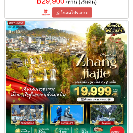
฿29,900
/ท่าน (เริ่มต้น)
โหลดโปรแกรม
ทัวร์ฉางซา จางเจี่ยเจี้ย ภูเขาเจ็ดดาว ฟูหรงเจิ้น 6 วัน 5 คืน