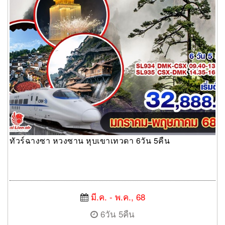
ทัวร์ฉางซา หวงซาน หุบเขาเทวดา 6วัน 5คืน
มี.ค. - พ.ค., 68
6วัน 5คืน