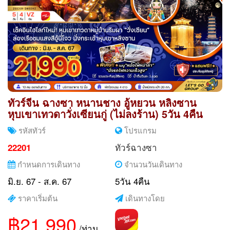
ทัวร์จีน ฉางซา หนานชาง อู้หยวน หลิงซาน
หุบเขาเทวดาวั่งเซียนกู่ (ไม่ลงร้าน) 5วัน 4คืน
รหัสทัวร์
โปรแกรม
ทัวร์ฉางซา
22201
กำหนดการเดินทาง
จำนวนวันเดินทาง
มิ.ย. 67 - ส.ค. 67
5วัน 4คืน
ราคาเริ่มต้น
เดินทางโดย
฿21,990
/ท่าน