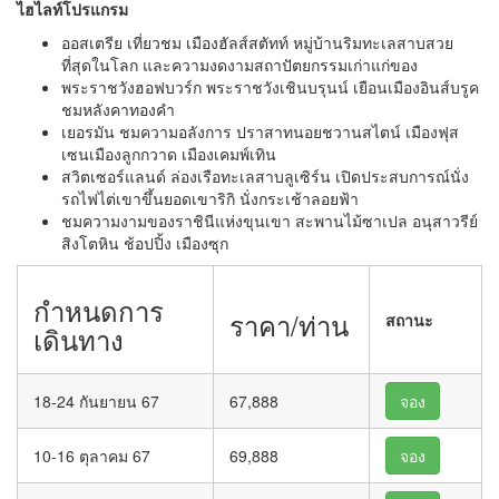
ไฮไลท์โปรแกรม
ออสเตรีย เที่ยวชม เมืองฮัลส์สตัทท์ หมู่บ้านริมทะเลสาบสวย
ที่สุดในโลก และความงดงามสถาปัตยกรรมเก่าแก่ของ
พระราชวังฮอฟบวร์ก พระราชวังเชินบรุนน์ เยือนเมืองอินส์บรูค
ชมหลังคาทองคำ
เยอรมัน ชมความอลังการ ปราสาทนอยชวานสไตน์ เมืองฟุส
เซนเมืองลูกกวาด เมืองเคมพ์เทิน
สวิตเซอร์แลนด์ ล่องเรือทะเลสาบลูเซิร์น เปิดประสบการณ์นั่ง
รถไฟไต่เขาขึ้นยอดเขาริกิ นั่งกระเช้าลอยฟ้า
ชมความงามของราชินีแห่งขุนเขา สะพานไม้ซาเปล อนุสาวรีย์
สิงโตหิน ช้อปปิ้ง เมืองซุก
กำหนดการ
ราคา/ท่าน
สถานะ
เดินทาง
18-24 กันยายน 67
67,888
จอง
10-16 ตุลาคม 67
69,888
จอง