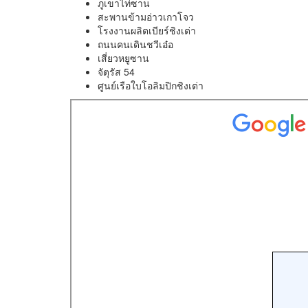
ภูเขาไท่ซาน
สะพานข้ามอ่าวเกาโจว
โรงงานผลิตเบียร์ชิงเต่า
ถนนคนเดินชวีเอ๋อ
เสี่ยวหยูซาน
จัตุรัส 54
ศูนย์เรือใบโอลิมปิกชิงเต่า