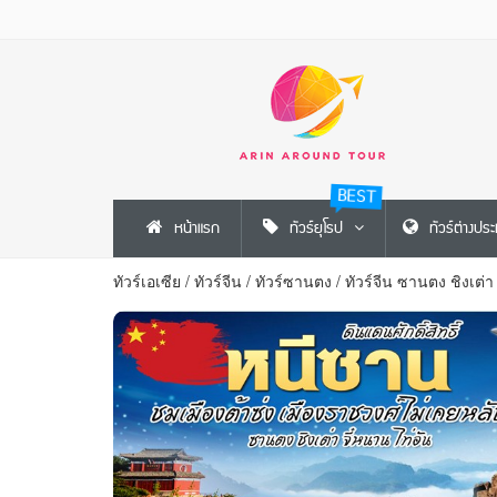
BEST
หน้าแรก
ทัวร์ยุโรป
ทัวร์ต่างปร
ทัวร์เอเซีย
/
ทัวร์จีน
/
ทัวร์ซานตง
/
ทัวร์จีน ซานตง ชิงเต่า