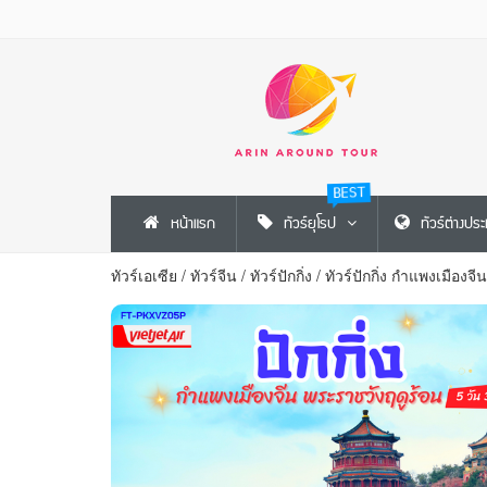
BEST
หน้าแรก
ทัวร์ยุโรป
ทัวร์ต่างปร
ทัวร์เอเซีย
/
ทัวร์จีน
/
ทัวร์ปักกิ่ง
/
ทัวร์ปักกิ่ง กำแพงเมืองจ