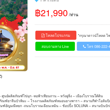
฿21,990
/ท่าน
โหลดโปรแกรม
*กรุณาดาวน์โหลด ไฟล์
สอบถามทาง Line
โทร 086-222-
Z)
น – ศูนย์ผลิตภัณฑ์ไข่มุก -หอฟ้าเทียนถาน – หวังฝูจิ่ง – เมืองโบราณใต้ดิน
ลิตภัณฑ์ยาจีนบัวหิมะ – โรงงานผลิตภัณฑ์หมอนยางพารา – สนามกีฬาโอลิมปิ
ิตภัณฑ์อัญมณีหยก -ถนนโบราณเฉียนเหมิน – ช้อปปิ้ง SOLUNA – สนามบินปักกิ