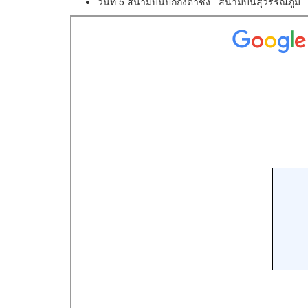
วันที่ 5 สนามบินปักกิ่งต้าชิง– สนามบินสุวรรณภูมิ