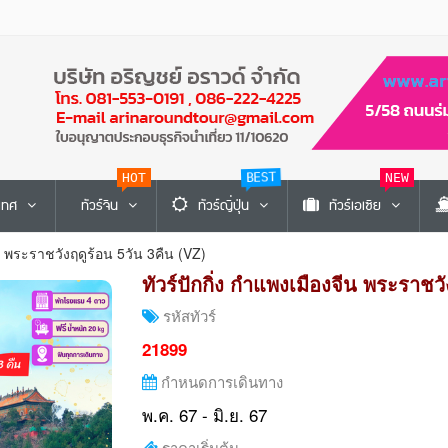
HOT
BEST
NEW
ะเทศ
ทัวร์จีน
ทัวร์ญี่ปุ่น
ทัวร์เอเซีย
ีน พระราชวังฤดูร้อน 5วัน 3คืน (VZ)
ทัวร์ปักกิ่ง กำแพงเมืองจีน พระราชวั
รหัสทัวร์
21899
กำหนดการเดินทาง
พ.ค. 67 - มิ.ย. 67
ราคาเริ่มต้น