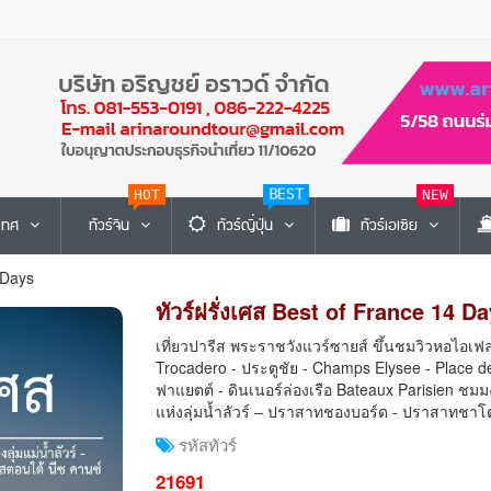
HOT
BEST
NEW
ะเทศ
ทัวร์จีน
ทัวร์ญี่ปุ่น
ทัวร์เอเซีย
 Days
ทัวร์ฝรั่งเศส Best of France 14 D
เที่ยวปารีส พระราชวังแวร์ซายส์ ขึ้นชมวิวหอไอเฟล
Trocadero - ประตูชัย - Champs Elysee - Place d
ฟาแยตต์ - ดินเนอร์ล่องเรือ Bateaux Parisien ชมมงต
แห่งลุ่มน้ำลัวร์ – ปราสาทชองบอร์ด - ปราสาทช
รหัสทัวร์
21691