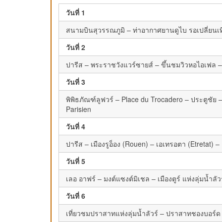
วันที่ 1
สนามบินสุวรรณภูมิ – ท่าอากาศยานดูไบ รอเปลี่ยนเที
วันที่ 2
ปารีส – พระราชวังแวร์ซายส์ – ขึ้นชมวิวหอไอเฟล –
วันที่ 3
พิพิธภัณฑ์ลูฟวร์ – Place du Trocadero – ประตูชั
Parisien
วันที่ 4
ปารีส – เมืองรูอ็อง (Rouen) – เอเทรอตา (Etretat) –
วันที่ 5
เลอ อาฟร์ – มงต์แซงต์มิเชล – เมืองตูร์ แห่งลุ่มน้ำลัว
วันที่ 6
เที่ยวชมปราสาทแห่งลุ่มน้ำลัวร์ – ปราสาทชองบอร