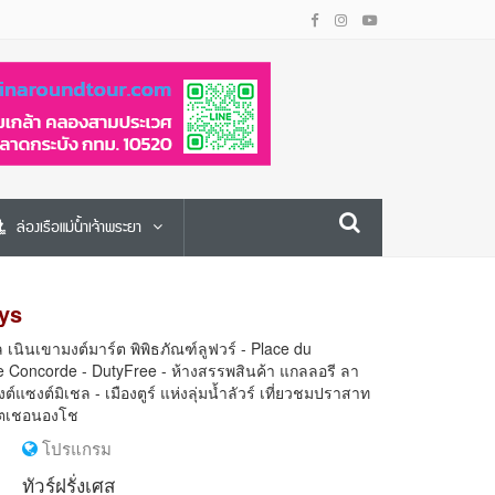
ล่องเรือแม่น้ำเจ้าพระยา
ays
 เนินเขามงต์มาร์ต พิพิธภัณฑ์ลูฟวร์ - Place du
e Concorde - DutyFree - ห้างสรรพสินค้า แกลลอรี ลา
์แซงต์มิเชล - เมืองตูร์ แห่งลุ่มน้ำลัวร์ เที่ยวชมปราสาท
าโตเชอนองโช
โปรแกรม
ทัวร์ฝรั่งเศส