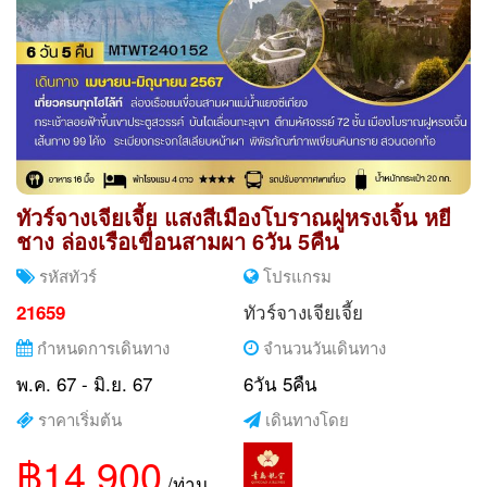
ทัวร์จางเจียเจี้ย แสงสีเมืองโบราณฝูหรงเจิ้น หยี
ชาง ล่องเรือเขื่อนสามผา 6วัน 5คืน
รหัสทัวร์
โปรแกรม
ทัวร์จางเจียเจี้ย
21659
กำหนดการเดินทาง
จำนวนวันเดินทาง
พ.ค. 67 - มิ.ย. 67
6วัน 5คืน
ราคาเริ่มต้น
เดินทางโดย
฿14,900
/ท่าน