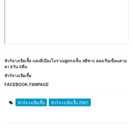
ทัวร์จางเจียเจี้ย แสงสีเมืองโบราณฝูหรงเจิ้น หยีชาง ล่องเรือเขื่อนสาม
ผา 6วัน 5คืน
ทัวร์จางเจียเจี้ย
FACEBOOK FANPAGE
ทัวร์จางเจียเจี้ย
ทัวร์จางเจียเจี้ย 2567
จำนวนคนเข้าดู 637 ครั้ง