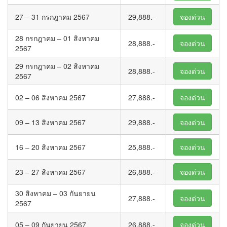
27 – 31 กรกฎาคม 2567
29,888.-
จองด่วน
28 กรกฎาคม – 01 สิงหาคม
28,888.-
จองด่วน
2567
29 กรกฎาคม – 02 สิงหาคม
28,888.-
จองด่วน
2567
02 – 06 สิงหาคม 2567
27,888.-
จองด่วน
09 – 13 สิงหาคม 2567
29,888.-
จองด่วน
16 – 20 สิงหาคม 2567
25,888.-
จองด่วน
23 – 27 สิงหาคม 2567
26,888.-
จองด่วน
30 สิงหาคม – 03 กันยายน
27,888.-
จองด่วน
2567
05 – 09 กันยายน 2567
26,888.-
จองด่วน