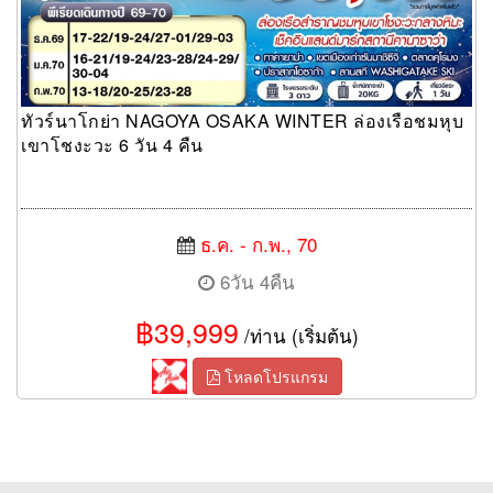
ทัวร์นาโกย่า NAGOYA OSAKA WINTER ล่องเรือชมหุบ
เขาโชงะวะ 6 วัน 4 คืน
ธ.ค. - ก.พ., 70
6วัน 4คืน
฿39,999
/ท่าน (เริ่มต้น)
โหลดโปรแกรม