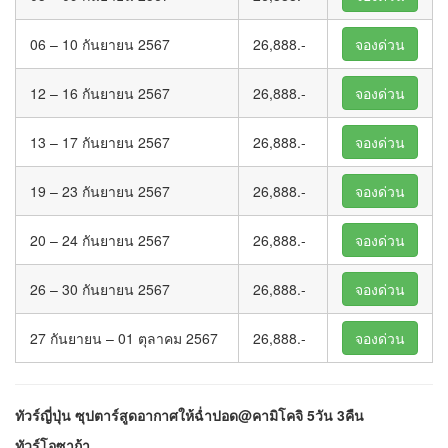
06 – 10 กันยายน 2567
26,888.-
จองด่วน
12 – 16 กันยายน 2567
26,888.-
จองด่วน
13 – 17 กันยายน 2567
26,888.-
จองด่วน
19 – 23 กันยายน 2567
26,888.-
จองด่วน
20 – 24 กันยายน 2567
26,888.-
จองด่วน
26 – 30 กันยายน 2567
26,888.-
จองด่วน
27 กันยายน – 01 ตุลาคม 2567
26,888.-
จองด่วน
ทัวร์ญี่ปุ่น ซุปตาร์สูดอากาศให้ฉ่ำปอด@คามิโคจิ 5วัน 3คืน
ทัวร์โอซาก้า