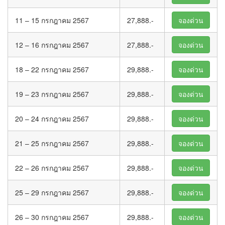
11 – 15 กรกฎาคม 2567
27,888.-
จองด่วน
12 – 16 กรกฎาคม 2567
27,888.-
จองด่วน
18 – 22 กรกฎาคม 2567
29,888.-
จองด่วน
19 – 23 กรกฎาคม 2567
29,888.-
จองด่วน
20 – 24 กรกฎาคม 2567
29,888.-
จองด่วน
21 – 25 กรกฎาคม 2567
29,888.-
จองด่วน
22 – 26 กรกฎาคม 2567
29,888.-
จองด่วน
25 – 29 กรกฎาคม 2567
29,888.-
จองด่วน
26 – 30 กรกฎาคม 2567
29,888.-
จองด่วน