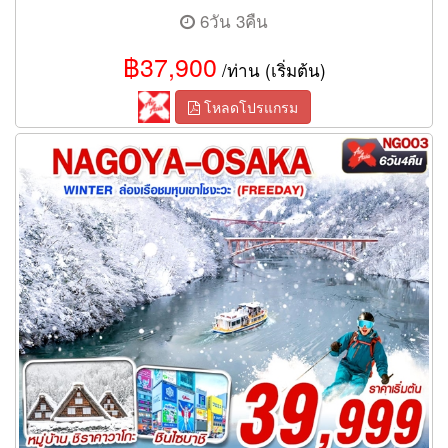
6วัน 3คืน
฿37,900
/ท่าน (เริ่มต้น)
โหลดโปรแกรม
ทัวร์นาโกย่า NAGOYA OSAKA WINTER ล่องเรือชมหุบเขาโชงะวะ
6 วัน 4 คืน