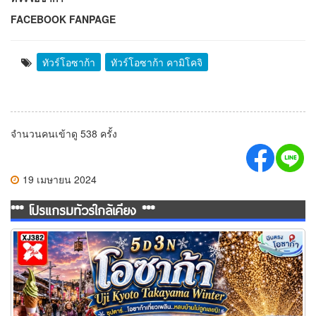
FACEBOOK FANPAGE
ทัวร์โอซาก้า
ทัวร์โอซาก้า คามิโคจิ
จำนวนคนเข้าดู 538 ครั้ง
19 เมษายน 2024
*** โปรแกรมทัวร์ใกล้เคียง ***
ทัวร์โอซาก้าเที่ยวเพลิน..หลบบ้านไม่ถูกเลยนิ! 5 วัน 3 คืน