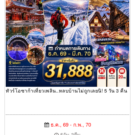
ทัวร์โอซาก้าเที่ยวเพลิน..หลบบ้านไม่ถูกเลยนิ! 5 วัน 3 คืน
ธ.ค., 69 - ก.พ., 70
5วัน 3คืน