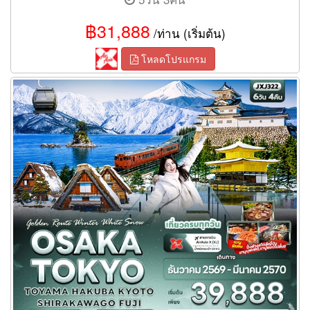
฿31,888
/ท่าน (เริ่มต้น)
โหลดโปรแกรม
ทัวร์ญี่ปุ่น Golden Route Winter White Snow OSAKA TOKYO
TOYAMA HAKUBA KYOTO SHIRAKAWAGO FUJI 6 วัน 4 คืน