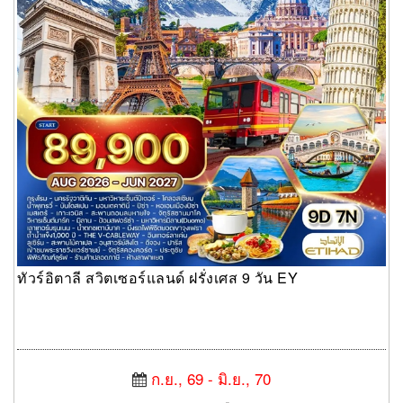
ทัวร์อิตาลี สวิตเซอร์แลนด์ ฝรั่งเศส 9 วัน EY
ก.ย., 69 - มิ.ย., 70