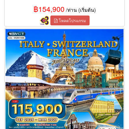
฿154,900
/ท่าน (เริ่มต้น)
โหลดโปรแกรม
ทัวร์อิตาลี สวิตเซอร์แลนด์ ฝรั่งเศส 9 วัน 6 คืน