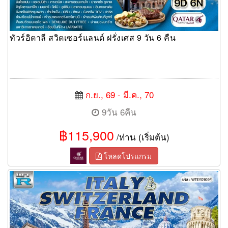
ทัวร์อิตาลี สวิตเซอร์แลนด์ ฝรั่งเศส 9 วัน 6 คืน
ก.ย., 69 - มี.ค., 70
9วัน 6คืน
฿115,900
/ท่าน (เริ่มต้น)
โหลดโปรแกรม
ทัวร์อิตาลี สวิตเซอร์แลนด์ ฝรั่งเศส 9 วัน EY