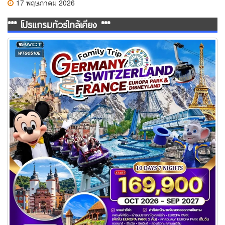
17 พฤษภาคม 2026
*** โปรแกรมทัวร์ใกล้เคียง ***
ทัวร์เยอรมัน สวิสฯ(ทิตลิส) ฝรั่งเศส 2 สวนสนุก 10 วัน 7 คืน (TG)