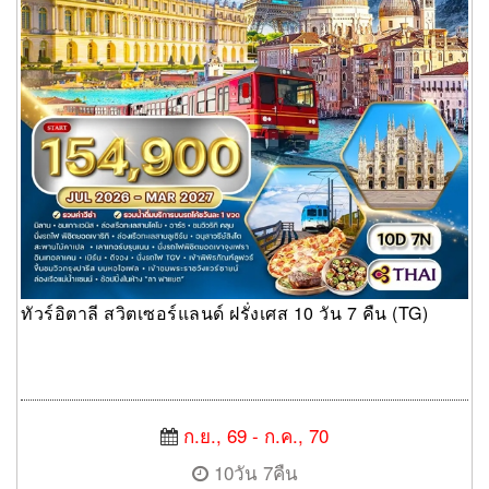
ทัวร์อิตาลี สวิตเซอร์แลนด์ ฝรั่งเศส 10 วัน 7 คืน (TG)
ก.ย., 69 - ก.ค., 70
10วัน 7คืน