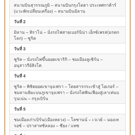
สนามบินสุวรรณภูมิ – สนามบินกรุงโดฮา ประเทศกาต้าร์
(แวะพักเปลี่ยนเครื่อง) – สนามบินมิลาน
วันที่ 2
มิลาน – ทิราโน่ – นั่งรถไฟสายเบอร์นิน่า เอ็กซ์เพรส(มรดก
โลก) – ซูริค
วันที่ 3
ซูริค – นั่งรถไฟขึ้นยอดเขาริกิ – ชมเมืองลูเซิร์น –
อนุสาวรีย์สิงโต
วันที่ 4
ซูริค – พิชิตยอดเขาจุงเฟรา – โดยสารกระเช้าสู่ ไอเกอร์ –
ชมลานหิมะบนภูเขาจุงเฟรา – นั่งรถไฟฟันเฟืองสู่เลาเท่นบ
รุนเน่น – กรุงเบิร์น
วันที่ 5
ชมเมืองเก่าเบิร์น(เมืองหลวง) – โลซานน์ – เวเวย์ – มองเท
รอซ์ – ปราสาทชิลลอง – ซียง / แทซ