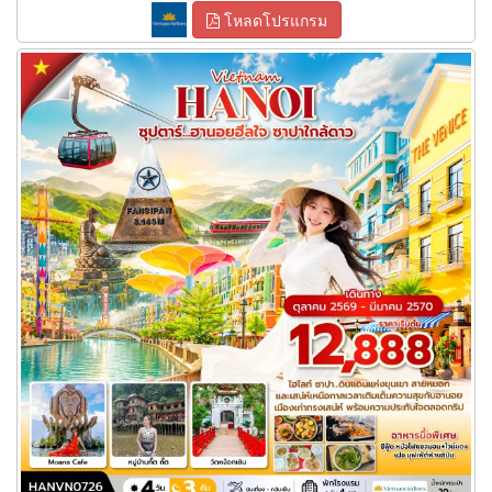
โหลดโปรแกรม
ทัวร์เวียดนามเหนือ ฮานอยฮีลใจ ซาปาใกล้ดาว 4 วัน 3 คืน