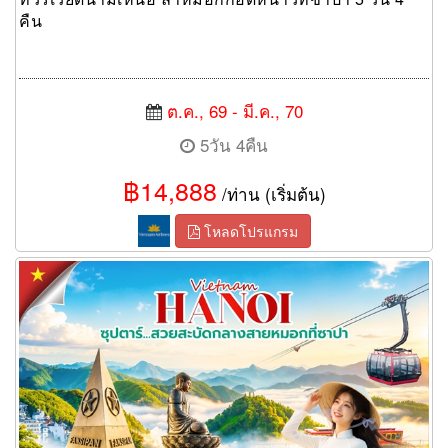
คืน
ต.ค., 69 - มี.ค., 70
5วัน 4คืน
฿14,888
/ท่าน (เริ่มต้น)
โหลดโปรแกรม
ทัวร์เวียดนามเหนือ สวยสะบัดกลางสายหมอกที่ซาปา 5 วัน 4 คืน