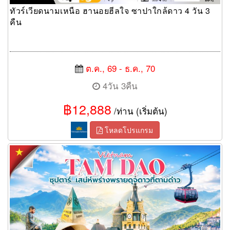
ทัวร์เวียดนามเหนือ ฮานอยฮีลใจ ซาปาใกล้ดาว 4 วัน 3
คืน
ต.ค., 69 - ธ.ค., 70
4วัน 3คืน
฿12,888
/ท่าน (เริ่มต้น)
โหลดโปรแกรม
ทัวร์เวียดนามเหนือ เสน่ห์พร่างพรายดุจดาวที่ตามด๋าว 4 วัน 3 คืน