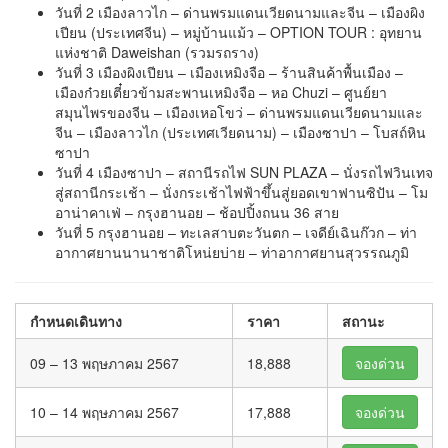
วันที่ 2 เมืองลาวไก – ด่านพรมแดนเวียดนามและจีน – เมืองผิง
เปียน (ประเทศจีน) – หมู่บ้านแม้ว – OPTION TOUR : อุทยาน
แห่งชาติ Daweishan (รวมรถราง)
วันที่ 3 เมืองผิงเปียน – เมืองเหมิงจือ – ร้านสินค้าพื้นเมือง –
เมืองก๋วยเตี๋ยวข้ามสะพานเหมิงจือ – หอ Chuzi – ศูนย์ยา
สมุนไพรของจีน – เมืองเหอโขว่ – ด่านพรมแดนเวียดนามและ
จีน – เมืองลาวไก (ประเทศเวียดนาม) – เมืองซาปา – โบสถ์หิน
ซาปา
วันที่ 4 เมืองซาปา – สถานีรถไฟ SUN PLAZA – นั่งรถไฟวินเทจ
สู่สถานีกระเช้า – นั่งกระเช้าไฟฟ้าขึ้นสู่ยอดเขาฟานซิปัน – โม
อาน่าคาเฟ่ – กรุงฮานอย – ช้อปปิ้งถนน 36 สาย
วันที่ 5 กรุงฮานอย – ทะเลสาบตะวันตก – เจดีย์เฉินก๊วก – ท่า
อากาศยานนานาชาติโหน่ยบ่าย – ท่าอากาศยานสุวรรณภูมิ
กำหนดเดินทาง
ราคา
สถานะ
09 – 13 พฤษภาคม 2567
18,888
จองด่วน
10 – 14 พฤษภาคม 2567
17,888
จองด่วน