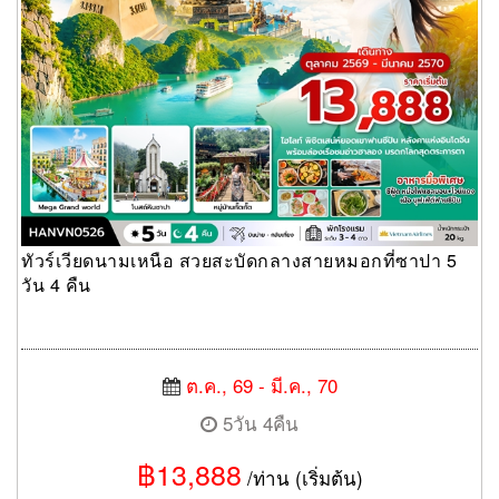
ทัวร์เวียดนามเหนือ สวยสะบัดกลางสายหมอกที่ซาปา 5
วัน 4 คืน
ต.ค., 69 - มี.ค., 70
5วัน 4คืน
฿13,888
/ท่าน (เริ่มต้น)