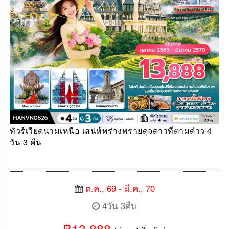
ทัวร์เวียดนามเหนือ เสน่ห์พร่างพรายดุจดาวที่ตามด๋าว 4
วัน 3 คืน
ต.ค., 69 - มี.ค., 70
4วัน 3คืน
฿13,888