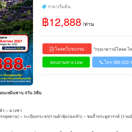
ราคาเริ่มต้น
฿12,888
/ท่าน
โหลดโปรแกรม
*กรุณาดาวน์โหลด ไฟล์
สอบถามทาง Line
โทร 086-222-
เทียนเหมินซาน 4วัน 3คืน
หัว – ฉางซา
า+รถอุทยาน) – ระเบียงกระจก(รวมผ้าหุ้มรองเท้า) – ชมถ้ำประตูสวรรค์ (รวมบ