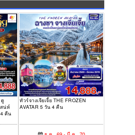
ค์ สู่
ทัวร์จางเจียเจี้ย THE FROZEN AVATAR 5 วัน
ณแห่งหู
4 คืน
ตู
ทัวร์จางเจียเจี้ย THE FROZEN
สน่ห์
AVATAR 5 วัน 4 คืน
4 คืน
ธ.ค., 69 - มี.ค., 70