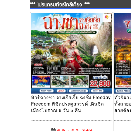
*** โปรแกรมทัวร์ใกล้เคียง ***
ทัวร์ฉางซา จางเจียเจี้ย ฉงชิ่ง Freeday
ทัวร์ฉางซา
Freedom พิชิตประตูสวรรค์ เดินชิลเมือง
อุทยาน ส
โบราณ 6 วัน 5 คืน
คืน
ทัวร์ฉางซา จางเจียเจี้ย ฉงชิ่ง Freeday
ทัวร์ฉาง
Freedom พิชิตประตูสวรรค์ เดินชิล
ทั้งสา
เมืองโบราณ 6 วัน 5 คืน
สายช้อป
ต.ค. - ธ.ค. 2569