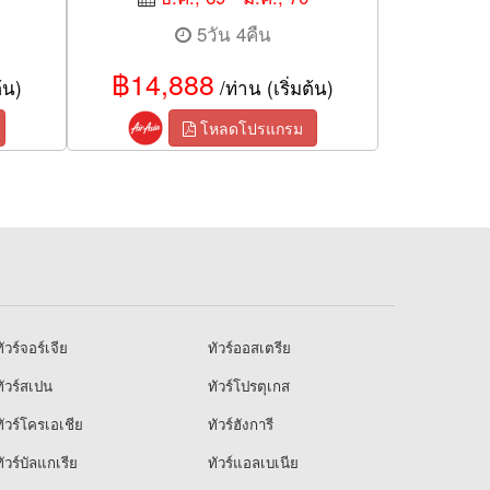
5วัน 4คืน
฿14,888
้น)
/ท่าน (เริ่มต้น)
โหลดโปรแกรม
ัวร์จอร์เจีย
ทัวร์ออสเตรีย
ัวร์สเปน
ทัวร์โปรตุเกส
ัวร์โครเอเชีย
ทัวร์ฮังการี
ัวร์บัลแกเรีย
ทัวร์แอลเบเนีย