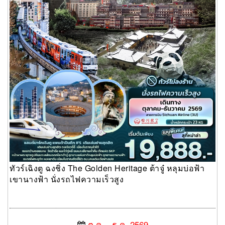
ทัวร์เฉิงตู ฉงชิ่ง The Golden Heritage ต้าจู๋ หลุมบ่อฟ้า
เขานางฟ้า นั่งรถไฟความเร็วสูง
ต.ค. - ธ.ค. 2569