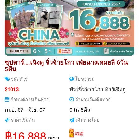
ซุปตาร์…เฉิงตู จิ่วจ้ายโกว เฟ่ยฉางเหมยลี่ 6วัน
5คืน
รหัสทัวร์
โปรแกรม
ทัวร์จิ่วจ้ายโกว
ทัวร์เฉิงตู
21013
กำหนดการเดินทาง
จำนวนวันเดินทาง
เม.ย. 67 - มิ.ย. 67
6วัน 5คืน
ราคาเริ่มต้น
เดินทางโดย
฿16,888
/ท่าน