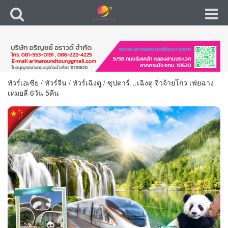
ทัวร์เอเซีย
/
ทัวร์จีน
/
ทัวร์เฉิงตู
/
ซุปตาร์…เฉิงตู จิ่วจ้ายโกว เฟ่ยฉาง
เหมยลี่ 6วัน 5คืน