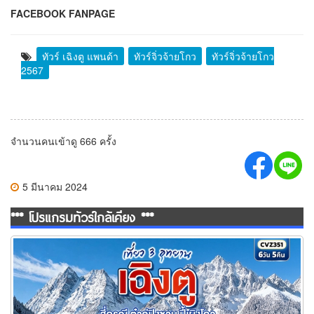
FACEBOOK FANPAGE
ทัวร์ เฉิงตู แพนด้า
ทัวร์จิ่วจ้ายโกว
ทัวร์จิ่วจ้ายโกว
2567
จำนวนคนเข้าดู 666 ครั้ง
5 มีนาคม 2024
*** โปรแกรมทัวร์ใกล้เคียง ***
ทัวร์เฉิงตู เที่ยว 3 อุทยาน สี่ดรุณี ต๋ากู่ปิงชวน ปี้เผิงโกว 6 วัน 5 คืน