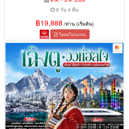
6 วัน 4 คืน
฿19,888
/ท่าน (เริ่มต้น)
โหลดโปรแกรม
ทัวร์เฉิงตู…วิวที่ฮีลใจ สี่ดรุณี ปี้เผิงโกว จิ่วจ้ายโกว (นั่งรถไฟความเร็ว
สูง) 6วัน 5คืน