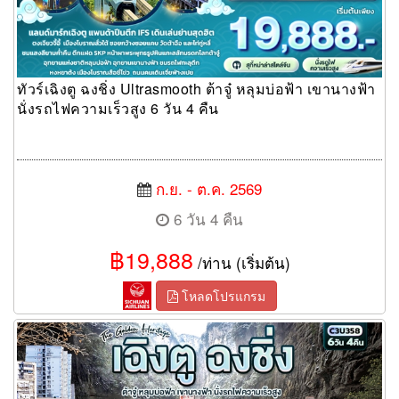
ทัวร์เฉิงตู ฉงชิ่ง Ultrasmooth ต้าจู๋ หลุมบ่อฟ้า เขานางฟ้า
นั่งรถไฟความเร็วสูง 6 วัน 4 คืน
ก.ย. - ต.ค. 2569
6 วัน 4 คืน
฿19,888
/ท่าน (เริ่มต้น)
โหลดโปรแกรม
ทัวร์เฉิงตู ฉงชิ่ง The Golden Heritage ต้าจู๋ หลุมบ่อฟ้า เขานางฟ้า
นั่งรถไฟความเร็วสูง