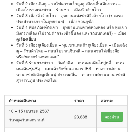
วันที่ 2 เมืองเฉิงตู – รถไฟความเร็วสูงสู่ เมืองเจิ้นเจียงกวน –
เมืองโบราณซงพาน – ร้านชา – เมืองจิ่วจ้ายโกว
วันที่ 3 เมืองจิ่วจ้ายโกว – อุทยานแห่งชาติจิ่วจ้ายโกว (รวมรถ
ประจำทางภายในอุทยานฯ) – เมืองชวนจู่ซื่อ
วันที่ 4 พิพิธภัณฑ์ถังเช่า – อุทยานแห่งชาติหวงหลง หรือ หุบเขา
มังกรเหลือง (ไม่รวมค่ากระเช้าขึ้นลง และรถแบตเตอรี่) – เมือง
ตูเจียงเยี่ยน
วันที่ 5 เมืองตูเจียงเยี่ยน – หุบเขาแพนด้าตูเจียงเยี่ยน – เมืองเฉิง
ตู – ร้านผ้าไหม – ถนนโบราณจินหลี – ถนนควนไจ่เซี่ยงจื่อ
หรือ“ซอยกว้างซอยแคบ”
วันที่ 6 ร้านยางพารา – วัดต้าฉือ – ถนนคนเดินไท่กู่หลี่ – ถนน
คนเดินชุนซีลู่ – แพนด้ายักษ์บนอาคาร IFS – ท่าอากาศยาน
นานาชาติเฉิงตูเทียนฟู่ ประเทศจีน – ท่าอากาศยานนานาชาติ
สุวรรณภูมิ ประเทศไทย
กำหนดเดินทาง
ราคา
สถานะ
10 – 15 เมษายน 2567
23,888
จองด่วน
วันหยุดวันสงกรานต์