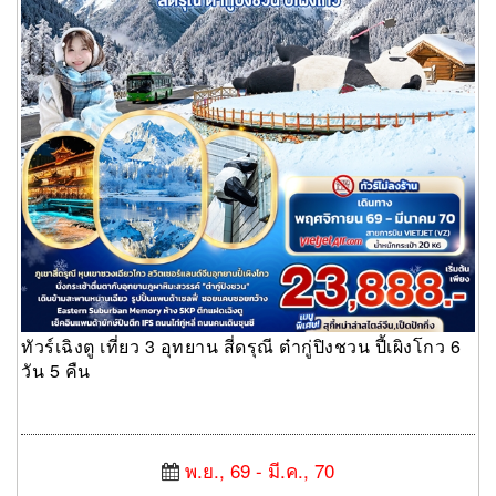
ทัวร์เฉิงตู เที่ยว 3 อุทยาน สี่ดรุณี ต๋ากู่ปิงชวน ปี้เผิงโกว 6
วัน 5 คืน
พ.ย., 69 - มี.ค., 70