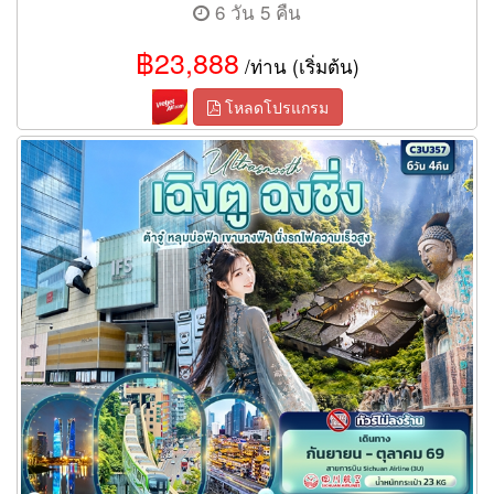
6 วัน 5 คืน
฿23,888
/ท่าน (เริ่มต้น)
โหลดโปรแกรม
ทัวร์เฉิงตู ฉงชิ่ง Ultrasmooth ต้าจู๋ หลุมบ่อฟ้า เขานางฟ้า นั่งรถไฟ
ความเร็วสูง 6 วัน 4 คืน