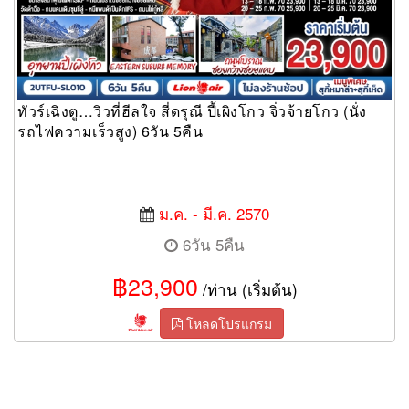
ทัวร์เฉิงตู…วิวที่ฮีลใจ สี่ดรุณี ปี้เผิงโกว จิ่วจ้ายโกว (นั่ง
รถไฟความเร็วสูง) 6วัน 5คืน
ม.ค. - มี.ค. 2570
6วัน 5คืน
฿23,900
/ท่าน (เริ่มต้น)
โหลดโปรแกรม