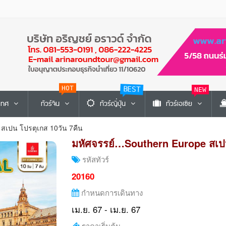
HOT
BEST
NEW
ะเทศ
ทัวร์จีน
ทัวร์ญี่ปุ่น
ทัวร์เอเซีย
สเปน โปรตุเกส 10วัน 7คืน
มหัศจรรย์…Southern Europe สเปน
รหัสทัวร์
20160
กำหนดการเดินทาง
เม.ย. 67 - เม.ย. 67
ราคาเริ่มต้น