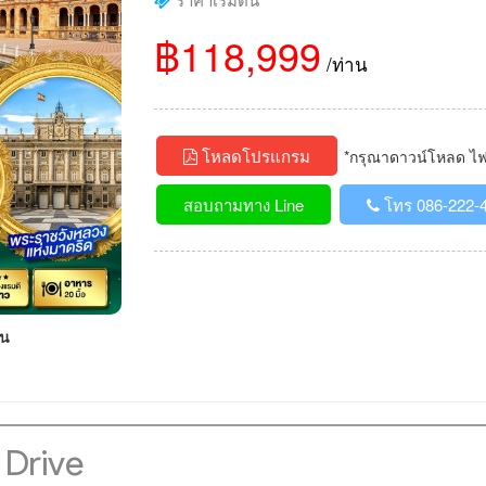
฿118,999
/ท่าน
โหลดโปรแกรม
*กรุณาดาวน์โหลด ไฟล์
สอบถามทาง Line
โทร 086-222-
ืน