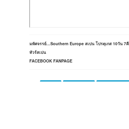
มหัศจรรย์…Southern Europe สเปน โปรตุเกส 10วัน 7ค
ทัวร์สเปน
FACEBOOK FANPAGE
ทัวร์สเปน
ทัวร์สเปน 2567
ทัวร์สเปน โปรตุเ
จำนวนคนเข้าดู 530 ครั้ง