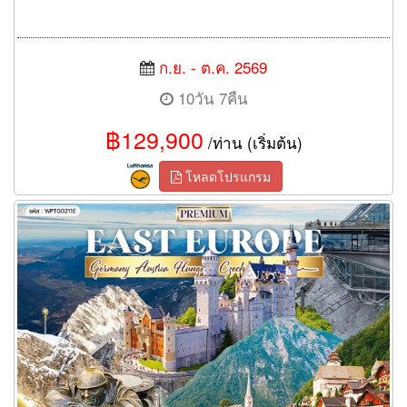
ก.ย. - ต.ค. 2569
10วัน 7คืน
฿129,900
/ท่าน (เริ่มต้น)
โหลดโปรแกรม
ทัวร์ยุโรปตะวันออก 11 วัน 8 คืน พักหมู่บ้านฮัลล์สตัทท์ (TG)