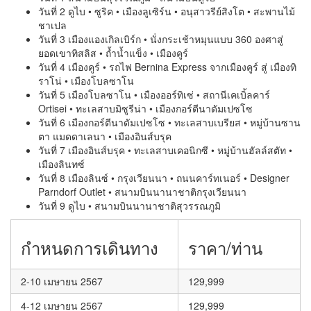
วันที่ 2 ดูไบ • ซูริค • เมืองลูเซิร์น • อนุสาวรีย์สิงโต • สะพานไม้
ชาเปล
วันที่ 3 เมืองแองเกิลเบิร์ก • นั่งกระเช้าหมุนแบบ 360 องศาสู่
ยอดเขาทิสลิส • ถ้ำน้ำแข็ง • เมืองคูร์
วันที่ 4 เมืองคูร์ • รถไฟ Bernina Express จากเมืองคูร์ สู่ เมืองทิ
ราโน่ • เมืองโบลซาโน
วันที่ 5 เมืองโบลซาโน • เมืองออร์ทิเซ่ • สถานีเคเบิ้ลคาร์
Ortisei • ทะเลสาบมิซูรีน่า • เมืองกอร์ตีนาดัมเปซโซ
วันที่ 6 เมืองกอร์ตีนาดัมเปซโซ • ทะเลสาบเบรียส • หมู่บ้านซาน
ตา แมดดาเลนา • เมืองอินส์บรุค
วันที่ 7 เมืองอินส์บรุค • ทะเลสาบเคอนิกซี • หมู่บ้านฮัลล์สตัท •
เมืองลินทซ์
วันที่ 8 เมืองลินซ์ • กรุงเวียนนา • ถนนคาร์ทเนอร์ • Designer
Parndorf Outlet • สนามบินนานาชาติกรุงเวียนนา
วันที่ 9 ดูไบ • สนามบินนานาชาติสุวรรณภูมิ
กำหนดการเดินทาง
ราคา/ท่าน
2-10 เมษายน 2567
129,999
4-12 เมษายน 2567
129,999