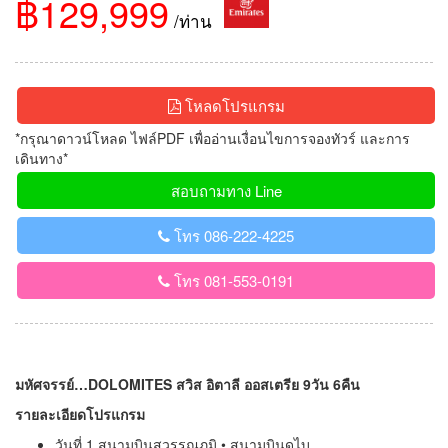
฿129,999
/ท่าน
โหลดโปรแกรม
*กรุณาดาวน์โหลด ไฟล์PDF เพื่ออ่านเงื่อนไขการจองทัวร์ และการ
เดินทาง*
สอบถามทาง Line
โทร 086-222-4225
โทร 081-553-0191
มหัศจรรย์…DOLOMITES สวิส อิตาลี ออสเตรีย 9วัน 6คืน
รายละเอียดโปรแกรม
วันที่ 1 สนามบินสุวรรณภูมิ • สนามบินดูไบ