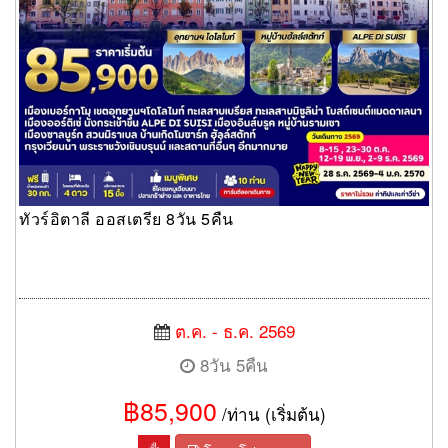
ทัวร์อิตาลี ออสเตรีย 8วัน 5คืน
ต.ค. - ธ.ค. 2569
8วัน 5คืน
฿85,900
/ท่าน (เริ่มต้น)