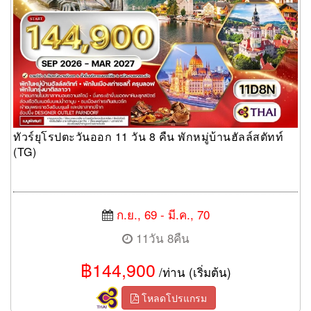
ทัวร์ยุโรปตะวันออก 11 วัน 8 คืน พักหมู่บ้านฮัลล์สตัทท์
(TG)
ก.ย., 69 - มี.ค., 70
11วัน 8คืน
฿144,900
/ท่าน (เริ่มต้น)
โหลดโปรแกรม