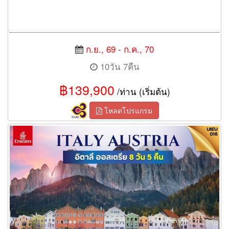
ก.ย., 69 - ก.ค., 70
10วัน 7คืน
฿139,900
/ท่าน (เริ่มต้น)
โหลดโปรแกรม
ทัวร์อิตาลี ออสเตรีย 8วัน 5คืน