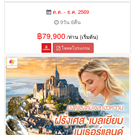
ต.ค. - ธ.ค. 2569
9วัน 6คืน
฿79,900
/ท่าน (เริ่มต้น)
โหลดโปรแกรม
ทัวร์ยุโรป มงต์แซงต์มิเชล เอวหวาน ฝรั่งเศส เบลเยียม เนเธอร์แลนด์
8 วัน 5 คืน