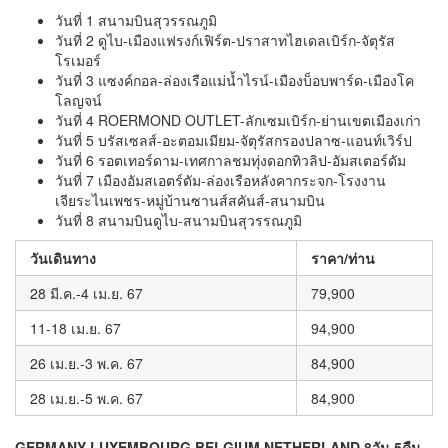
วันที่ 1 สนามบินสุวรรณภูมิ
วันที่ 2 ดูไบ-เมืองแฟรงก์เฟิร์ต-ปราสาทไฮเดลเบิร์ก-จัตุรัส
โรเมอร์
วันที่ 3 แซงค์กอล-ล่องเรือแม่น้ำไรน์-เมืองบ็อบพาร์ด-เมืองโค
โลญจน์
วันที่ 4 ROERMOND OUTLET-ลักเซมเบิร์ก-ย่านเขตเมืองเก่า
วันที่ 5 บรัสเซลส์-อะตอมเมียม-จัตุรัสกรองปลาซ-แอนท์เวิร์ป
วันที่ 6 รอตเทอร์ดาม-เทศกาลชมทุ่งดอกทิวลิป-อัมสเตอร์ดัม
วันที่ 7 เมืองอัมสเอตร์ดัม-ล่องเรือหลังคากระจก-โรงงาน
เจียระไนเพชร-หมู่บ้านซานส์สคันส์-สนามบิน
วันที่ 8 สนามบินดูไบ-สนามบินสุวรรณภูมิ
วันเดินทาง
ราคา/ท่าน
28 มี.ค.-4 เม.ย. 67
79,900
11-18 เม.ย. 67
94,900
26 เม.ย.-3 พ.ค. 67
84,900
28 เม.ย.-5 พ.ค. 67
84,900
GERMANY LUXEMBOURG BELGIUM NETHERLAND 8วัน 5คืน