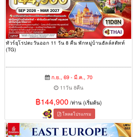
ทัวร์ยุโรปตะวันออก 11 วัน 8 คืน พักหมู่บ้านฮัลล์สตัทท์
(TG)
ก.ย., 69 - มี.ค., 70
11วัน 8คืน
฿144,900
/ท่าน (เริ่มต้น)
โหลดโปรแกรม
ทัวร์ยุโรปตะวันออก Eastern Europe 9วัน 6คืน