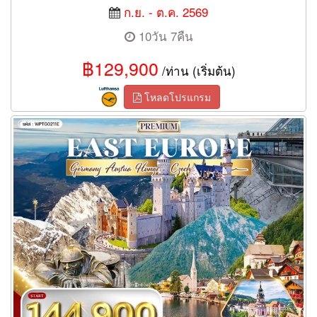
ก.ย. - ต.ค. 2569
10วัน 7คืน
฿129,900
/ท่าน (เริ่มต้น)
โหลดโปรแกรม
ทัวร์ยุโรปตะวันออก 11 วัน 8 คืน พักหมู่บ้านฮัลล์สตัทท์ (TG)