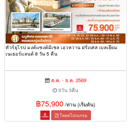
ทัวร์ยุโรป มงต์แซงต์มิเชล เอวหวาน ฝรั่งเศส เบลเยียม
เนเธอร์แลนด์ 8 วัน 5 คืน
ต.ค. - ธ.ค. 2569
8วัน 5คืน
฿75,900
/ท่าน (เริ่มต้น)
โหลดโปรแกรม