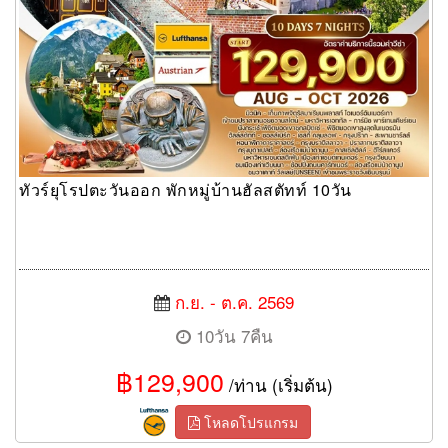
ทัวร์ยุโรปตะวันออก พักหมู่บ้านฮัลสตัทท์ 10วัน
ก.ย. - ต.ค. 2569
10วัน 7คืน
฿129,900
/ท่าน (เริ่มต้น)
โหลดโปรแกรม