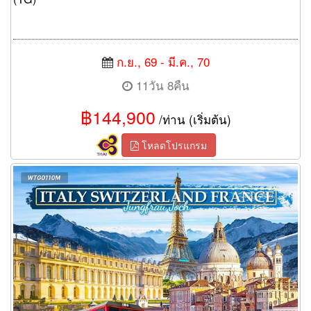
ก.ย., 69 - มี.ค., 70
11วัน 8คืน
฿144,900
/ท่าน (เริ่มต้น)
โหลดโปรแกรม
ทัวร์อิตาลี สวิตเซอร์แลนด์ ฝรั่งเศส 10 วัน 7 คืน (TG)