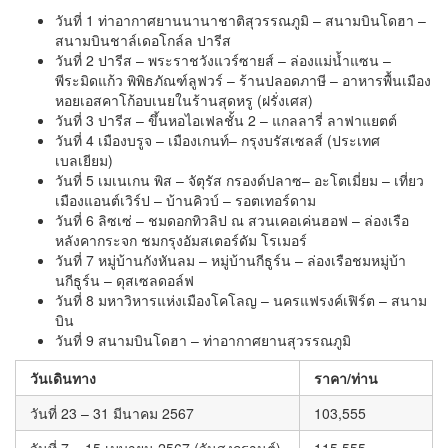
วันที่ 1 ท่าอากาศยานนานาชาติสุวรรณภูมิ – สนามบินโดฮา –
สนามบินชาล์เดอโกล์ล ปารีส
วันที่ 2 ปารีส – พระราชวังแวร์ซายส์ – ล่องแม่น้ำแซน –
พีระมิดแก้ว พิพิธภัณฑ์ลูฟวร์ – ร้านปลอดภาษี – อาหารพื้นเมือง
หอยเอสคาโก้อบเนยในร้านสุดหรู (ฝรั่งเศส)
วันที่ 3 ปารีส – ขึ้นหอไอเฟลชั้น 2 – แกลลารี่ ลาฟาแยตต์
วันที่ 4 เมืองบรูจ – เมืองเกนท์– กรุงบรัสเซลส์ (ประเทศ
เบลเยียม)
วันที่ 5 เมเนเกน พิส – จัตุรัส กรองด์ปลาซ– อะโตเมี่ยม – เที่ยว
เมืองแอนต์เวิร์ป – บ้านคิวบ์ – รอตเทอร์ดาม
วันที่ 6 ลิซเซ่ – ชมดอกทิวลิป ณ สวนเคอเค่นฮอฟ – ล่องเรือ
หลังคากระจก ชมกรุงอัมสเตอร์ดัม โรเมอร์
วันที่ 7 หมู่บ้านกังหันลม – หมู่บ้านกีธูร์น – ล่องเรือชมหมู่บ้า
นกีธูร์น – ดุสเซลดอล์ฟ
วันที่ 8 มหาวิหารแห่งเมืองโคโลญ – นครแฟรงค์เฟิร์ต – สนาม
บิน
วันที่ 9 สนามบินโดฮา – ท่าอากาศยานสุวรรณภูมิ
วันเดินทาง
ราคา/ท่าน
วันที่ 23 – 31 มีนาคม 2567
103,555
วันที่ 7 – 15 เมษายน 2567 (วันสงกรานต์)
115,555