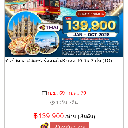
ทัวร์อิตาลี สวิตเซอร์แลนด์ ฝรั่งเศส 10 วัน 7 คืน (TG)
ก.ย., 69 - ก.ค., 70
10วัน 7คืน
฿139,900
/ท่าน (เริ่มต้น)
โหลดโปรแกรม