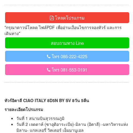
โหลดโปรแกรม
*กรุณาดาวน์โหลด ไฟล์PDF เพื่ออ่านเงื่อนไขการจองทัวร์ และการ
เดินทาง*
สอบถามทาง Line
โทร 086-222-4225
โทร 081-553-0191
ทัวร์อิตาลี CIAO ITALY 8D5N BY SV 8วัน 5คืน
รายละเอียดโปรแกรม
วันที่ 1 สนามบินสุวรรณภูมิ
วันที่ 2 เจดดาห์ (ซาอุดิอาระเบีย)-มิลาน (อิตาลี) -มหาวิหารแห่ง
มิลาน- แกลเลอรี่ วิคเตอร์ เอ็มมานูเอล