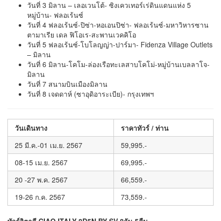
วันที่ 3 มิลาน – เลอเวนโต้- ซิงเควเทอร์เร่ดินแดนแห่ง 5
หมู่บ้าน- ฟลอเร้นซ์
วันที่ 4 ฟลอเร้นซ์-ปิซ่า-หอเอนปิซ่า- ฟลอเร้นซ์-มหาวิหารซาน
ตามาเรีย เดล ฟิโอเร-สะพานเวคคิโอ
วันที่ 5 ฟลอเร้นซ์-โบโลญญ่า-ปาร์มา- Fidenza Village Outlets
– มิลาน
วันที่ 6 มิลาน-โคโม-ล่องเรือทะเลสาบโคโม่-หมู่บ้านเบลลาโจ-
มิลาน
วันที่ 7 สนามบินเมืองมิลาน
วันที่ 8 เจดดาห์ (ซาอุดิอาระเบีย)- กรุงเทพฯ
วันเดินทาง
ราคาทัวร์ / ท่าน
25 มี.ค.-01 เม.ย. 2567
59,995.-
08-15 เม.ย. 2567
69,995.-
20 -27 พ.ค. 2567
66,559.-
19-26 ก.ค. 2567
73,559.-
ทัวร์อิตาลี CIAO ITALY 8D5N BY SV 8วัน 5คืน