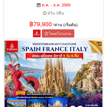
ต.ค. - ธ.ค. 2569
8วัน 5คืน
฿79,900
/ท่าน (เริ่มต้น)
โหลดโปรแกรม
ทัวร์สเปน ฝรั่งเศส อิตาลี 9 วัน 6 คืน