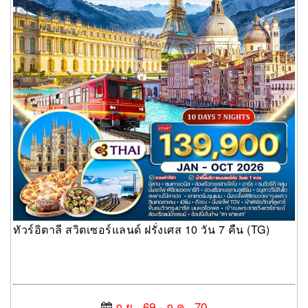
ทัวร์อิตาลี สวิตเซอร์แลนด์ ฝรั่งเศส 10 วัน 7 คืน (TG)
ก.ย., 69 - ก.ค., 70