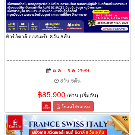
ทัวร์อิตาลี ออสเตรีย 8วัน 5คืน
ต.ค. - ธ.ค. 2569
8วัน 5คืน
฿85,900
/ท่าน (เริ่มต้น)
โหลดโปรแกรม
ทัวร์ยุโรป France Swiss Italy 8 Days