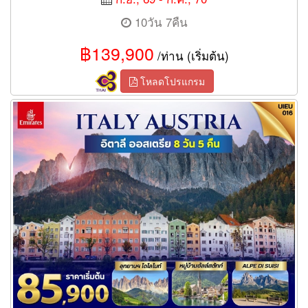
10วัน 7คืน
฿139,900
/ท่าน (เริ่มต้น)
โหลดโปรแกรม
ทัวร์อิตาลี ออสเตรีย 8วัน 5คืน