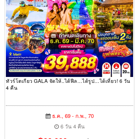
ทัวร์โตเกียว GALA จัดให้..ได้ฟีล…ได้รูป…ได้เที่ยว! 6 วัน
4 คืน
ธ.ค., 69 - ก.พ., 70
6 วัน 4 คืน