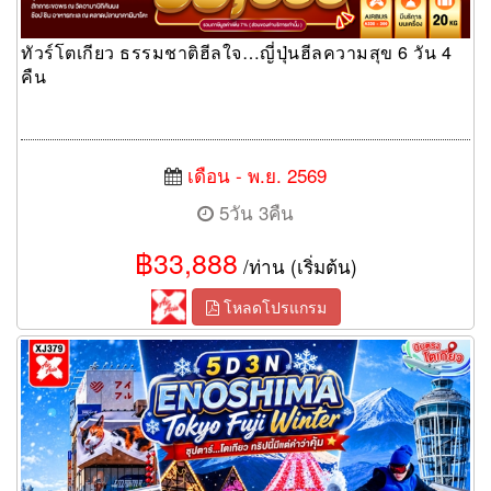
ทัวร์โตเกียว ธรรมชาติฮีลใจ…ญี่ปุ่นฮีลความสุข 6 วัน 4
คืน
เดือน - พ.ย. 2569
5วัน 3คืน
฿33,888
/ท่าน (เริ่มต้น)
โหลดโปรแกรม
ทัวร์โตเกียว ทริปนี้มีแต่คำว่าคุ้ม 5 วัน 3 คืน