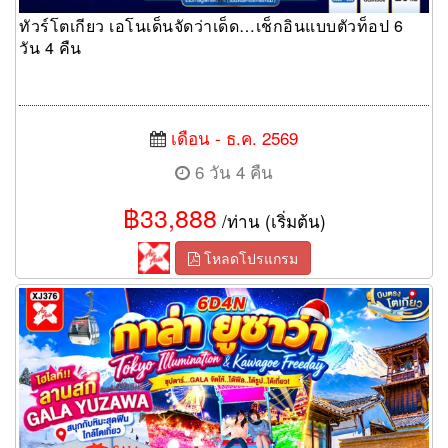
ทัวร์โตเกียว เอโนเด็นจัดว่าเด็ด…เช็กอินแบบตัวท็อป 6
วัน 4 คืน
เดือน - ธ.ค. 2569
6 วัน 4 คืน
฿33,888
/ท่าน (เริ่มต้น)
โหลดโปรแกรม
ทัวร์โตเกียว GALA จัดให้..ได้ฟีล…ได้รูป…ได้เที่ยว! 6 วัน 4 คืน