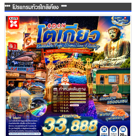
*** โปรแกรมทัวร์ใกล้เคียง ***
ทัวร์โตเกียว เอโนเด็นจัดว่าเด็ด…เช็กอินแบบตัวท็อป 6 วัน 4 คืน