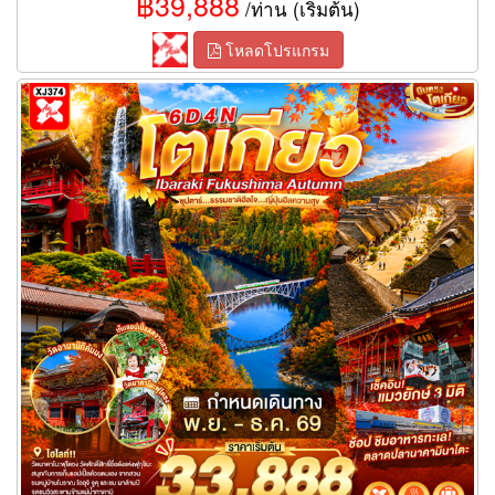
฿39,888
/ท่าน (เริ่มต้น)
โหลดโปรแกรม
ทัวร์โตเกียว ธรรมชาติฮีลใจ…ญี่ปุ่นฮีลความสุข 6 วัน 4 คืน