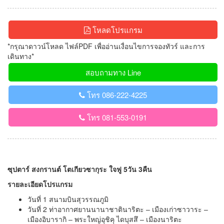
โหลดโปรแกรม
*กรุณาดาวน์โหลด ไฟล์PDF เพื่ออ่านเงื่อนไขการจองทัวร์ และการ
เดินทาง*
สอบถามทาง Line
โทร 086-222-4225
โทร 081-553-0191
ซุปตาร์ สงกรานต์ โตเกียวซากุระ ใจฟู 5วัน 3คืน
รายละเอียดโปรแกรม
วันที่ 1 สนามบินสุวรรณภูมิ
วันที่ 2 ท่าอากาศยานนานาชาตินาริตะ – เมืองเก่าซาวาระ –
เมืองอิบารากิ – พระใหญ่อุชิคุ ไดบุสสึ – เมืองนาริตะ