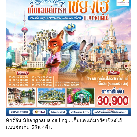
5วัน 4คืน
ทัวร์จีน Shanghai is calling.. เก็บแลนด์มาร์คเซี่ยงไฮ้
แบบจัดเต็ม 5วัน 4คืน