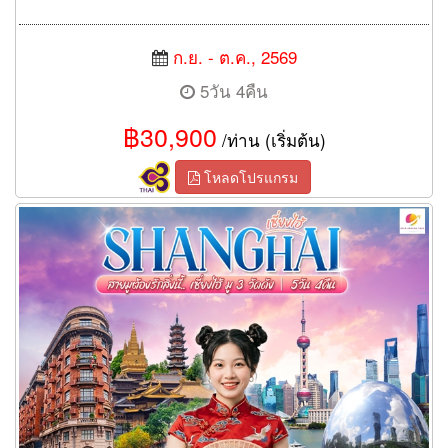
ก.ย. - ต.ค., 2569
5วัน 4คืน
฿30,900
/ท่าน (เริ่มต้น)
โหลดโปรแกรม
ทัวร์จีน สายมูต้องรักสิ่งนี้.. เซี่ยงไฮ้ มู 3 วัดดัง 5 วัน 4 คืน