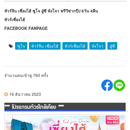
ทัวร์จีน เซี่ยงไฮ้ ซูโจ อู๋ซี หังโจว ฟรีวีซ่ากรุ๊ป 6วัน 4คืน
ทัวร์เซี่ยงไฮ้
FACEBOOK FANPAGE
ซูโจ
ทัวร์จีน เซี่ยงไฮ้
ทัวร์เซี่ยงไฮ้
หังโจว
อู๋ซี
จำนวนคนเข้าดู 760 ครั้ง
16 ธันวาคม 2023
*** โปรแกรมทัวร์ใกล้เคียง ***
ทัวร์จีน Feel your Dream เซี่ยงไฮ้ ซูโจว ดิสนีย์แลนด์ เมืองโบราณจู
เจียเจี่ยว 5 วัน 4 คืน