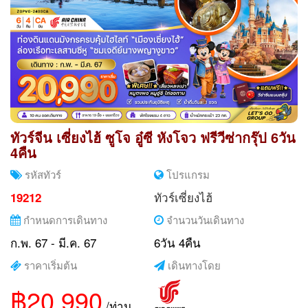
ทัวร์จีน เซี่ยงไฮ้ ซูโจ อู๋ซี หังโจว ฟรีวีซ่ากรุ๊ป 6วัน
4คืน
รหัสทัวร์
โปรแกรม
ทัวร์เซี่ยงไฮ้
19212
กำหนดการเดินทาง
จำนวนวันเดินทาง
ก.พ. 67 - มี.ค. 67
6วัน 4คืน
ราคาเริ่มต้น
เดินทางโดย
฿20,990
/ท่าน