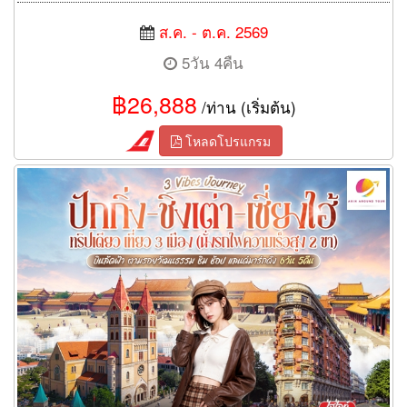
ส.ค. - ต.ค. 2569
5วัน 4คืน
฿26,888
/ท่าน (เริ่มต้น)
โหลดโปรแกรม
ทัวร์จีน 3 Vibes Journey ปักกิ่ง ชิงเต่า เซี่ยงไฮ้ 6 วัน 5 คืน