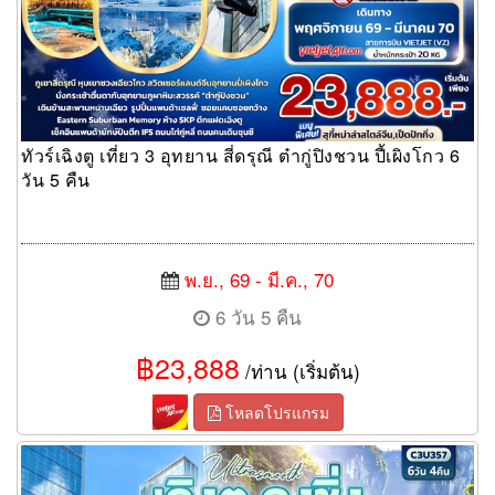
ทัวร์เฉิงตู เที่ยว 3 อุทยาน สี่ดรุณี ต๋ากู่ปิงชวน ปี้เผิงโกว 6
วัน 5 คืน
พ.ย., 69 - มี.ค., 70
6 วัน 5 คืน
฿23,888
/ท่าน (เริ่มต้น)
โหลดโปรแกรม
ทัวร์เฉิงตู ฉงชิ่ง Ultrasmooth ต้าจู๋ หลุมบ่อฟ้า เขานางฟ้า นั่งรถไฟ
ความเร็วสูง 6 วัน 4 คืน