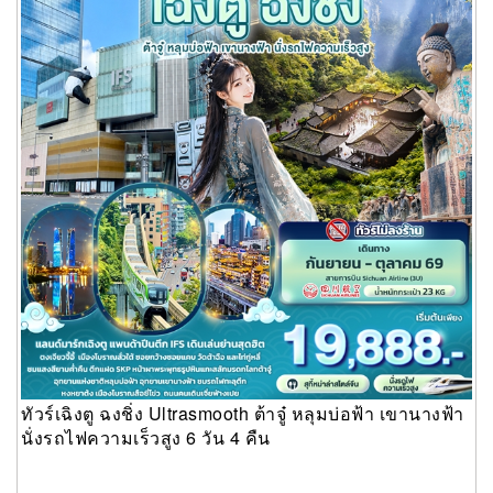
ทัวร์เฉิงตู ฉงชิ่ง Ultrasmooth ต้าจู๋ หลุมบ่อฟ้า เขานางฟ้า
นั่งรถไฟความเร็วสูง 6 วัน 4 คืน