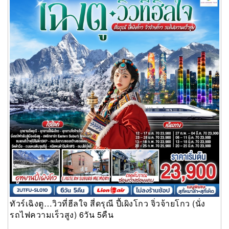
สูง) 6วัน 5คืน
ทัวร์เฉิงตู…วิวที่ฮีลใจ สี่ดรุณี ปี้เผิงโกว จิ่วจ้ายโกว (นั่ง
รถไฟความเร็วสูง) 6วัน 5คืน