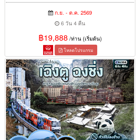
ก.ย. - ต.ค. 2569
6 วัน 4 คืน
฿19,888
/ท่าน (เริ่มต้น)
โหลดโปรแกรม
ทัวร์เฉิงตู ฉงชิ่ง The Golden Heritage ต้าจู๋ หลุมบ่อฟ้า เขานางฟ้า
นั่งรถไฟความเร็วสูง