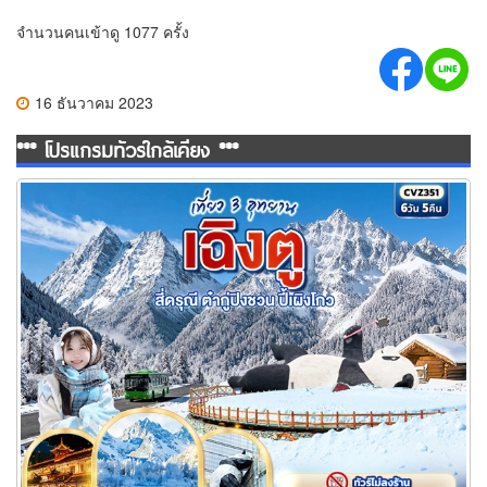
จำนวนคนเข้าดู 1077 ครั้ง
16 ธันวาคม 2023
*** โปรแกรมทัวร์ใกล้เคียง ***
ทัวร์เฉิงตู เที่ยว 3 อุทยาน สี่ดรุณี ต๋ากู่ปิงชวน ปี้เผิงโกว 6 วัน 5 คืน