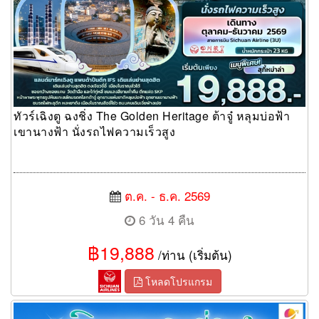
ทัวร์เฉิงตู ฉงชิ่ง The Golden Heritage ต้าจู๋ หลุมบ่อฟ้า
เขานางฟ้า นั่งรถไฟความเร็วสูง
ต.ค. - ธ.ค. 2569
6 วัน 4 คืน
฿19,888
/ท่าน (เริ่มต้น)
โหลดโปรแกรม
ทัวร์เฉิงตู…วิวที่ฮีลใจ สี่ดรุณี ปี้เผิงโกว จิ่วจ้ายโกว (นั่งรถไฟความเร็ว