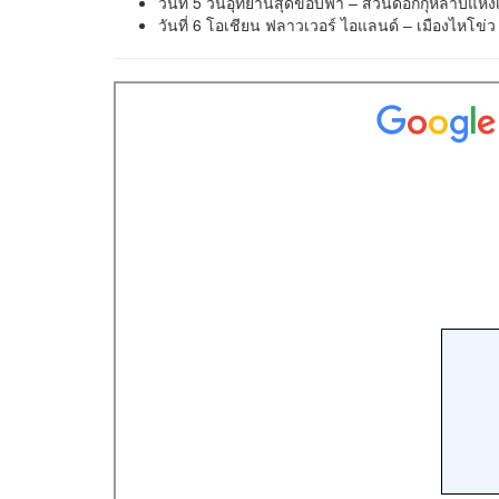
วันที่ 5 วนอุทยานสุดขอบฟ้า – สวนดอกกุหลาบแห่ง
วันที่ 6 โอเชียน ฟลาวเวอร์ ไอแลนด์ – เมืองไหโข