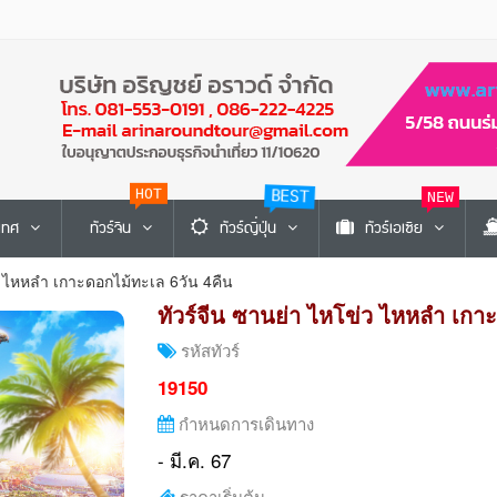
HOT
BEST
NEW
ะเทศ
ทัวร์จีน
ทัวร์ญี่ปุ่น
ทัวร์เอเซีย
ว ไหหลำ เกาะดอกไม้ทะเล 6วัน 4คืน
ทัวร์จีน ซานย่า ไหโข่ว ไหหลำ เกา
รหัสทัวร์
19150
กำหนดการเดินทาง
- มี.ค. 67
ราคาเริ่มต้น