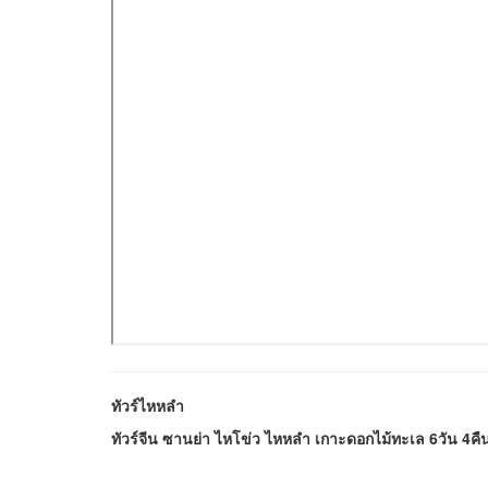
ทัวร์ไหหลำ
ทัวร์จีน ซานย่า ไหโข่ว ไหหลำ เกาะดอกไม้ทะเล 6วัน 4คื
FACEBOOK FANPAGE