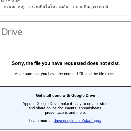
เมืองซานย่า
่ว – กวนหลานหู – สนามบินไหโข่ว เมลัน – สนามบินสุวรรณภูมิ