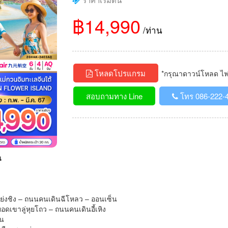
฿14,990
/ท่าน
โหลดโปรแกรม
*กรุณาดาวน์โหลด ไฟล์
สอบถามทาง Line
โทร 086-222-
น
ดหย่งชิง – ถนนคนเดินฉีโหลว – ออนเซ็น
ยอดเขาลู่หุยโถว – ถนนคนเดินอี้เหิง
าน