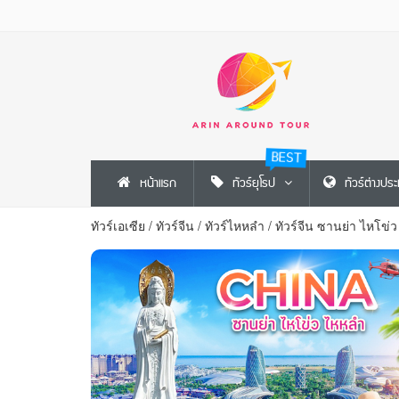
BEST
หน้าแรก
ทัวร์ยุโรป
ทัวร์ต่างปร
ทัวร์เอเซีย
/
ทัวร์จีน
/
ทัวร์ไหหลำ
/
ทัวร์จีน ซานย่า ไหโข่