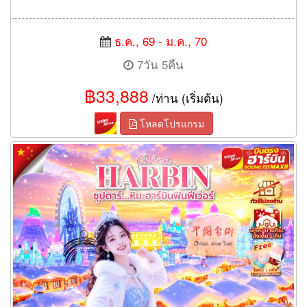
ธ.ค., 69 - ม.ค., 70
7วัน 5คืน
฿33,888
/ท่าน (เริ่มต้น)
โหลดโปรแกรม
ทัวร์ฮาร์บิน หิมะฮาร์บินฟินฟีเว่อร์ 6 วัน 4 คืน