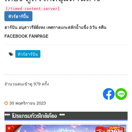
[/timed-content-server]
ทัวร์ฮาร์บิ้น
ฮาร์บิน อนุสาวรีย์ฝั่งหง เทศกาลแกะสลักน้ำแข็ง 5วัน 4คืน
FACEBOOK FANPAGE
ทัวร์ฮาร์บิน
จำนวนคนเข้าดู 979 ครั้ง
30 พฤศจิกายน 2023
*** โปรแกรมทัวร์ใกล้เคียง ***
ทัวร์จีน โรแมนติกฮาร์บิน ดินแดนหิมะ 7 วัน 5 คืน