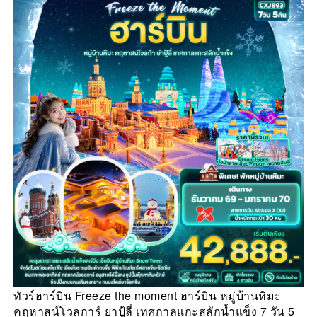
ทัวร์ฮาร์บิน Freeze the moment ฮาร์บิน หมู่บ้านหิมะ คฤหาสน์โว
ลการ์ ยาปู้ลี่ เทศกาลแกะสลักน้ำแข็ง 7 วัน 5 คืน
ทัวร์ฮาร์บิน Freeze the moment ฮาร์บิน หมู่บ้านหิมะ
คฤหาสน์โวลการ์ ยาปู้ลี่ เทศกาลแกะสลักน้ำแข็ง 7 วัน 5