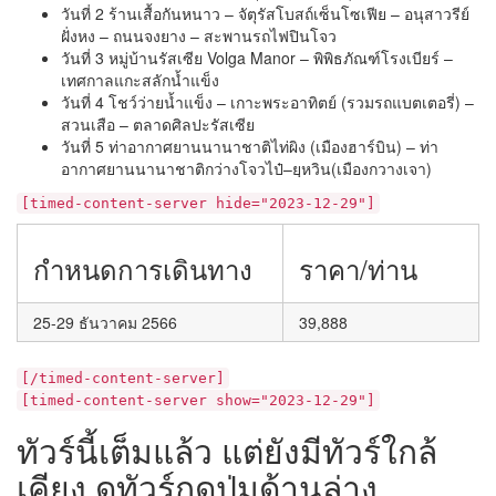
วันที่ 2 ร้านเสื้อกันหนาว – จัตุรัสโบสถ์เซ็นโซเฟีย – อนุสาวรีย์
ฝั่งหง – ถนนจงยาง – สะพานรถไฟปินโจว
วันที่ 3 หมู่บ้านรัสเซีย Volga Manor – พิพิธภัณฑ์โรงเบียร์ –
เทศกาลแกะสลักน้ำแข็ง
วันที่ 4 โชว์ว่ายน้ำแข็ง – เกาะพระอาทิตย์ (รวมรถแบตเตอรี่) –
สวนเสือ – ตลาดศิลปะรัสเซีย
วันที่ 5 ท่าอากาศยานนานาชาติไท่ผิง (เมืองฮาร์บิน) – ท่า
อากาศยานนานาชาติกว่างโจวไป๋–ยฺหวิน(เมืองกวางเจา)
[timed-content-server hide="2023-12-29"]
กำหนดการเดินทาง
ราคา/ท่าน
25-29 ธันวาคม 2566
39,888
[/timed-content-server]
[timed-content-server show="2023-12-29"]
ทัวร์นี้เต็มแล้ว แต่ยังมีทัวร์ใกล้
เคียง ดูทัวร์กดปุ่มด้านล่าง