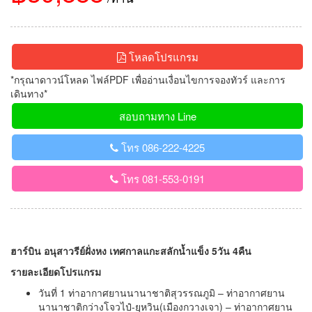
โหลดโปรแกรม
*กรุณาดาวน์โหลด ไฟล์PDF เพื่ออ่านเงื่อนไขการจองทัวร์ และการ
เดินทาง*
สอบถามทาง Line
โทร 086-222-4225
โทร 081-553-0191
ฮาร์บิน อนุสาวรีย์ฝั่งหง เทศกาลแกะสลักน้ำแข็ง 5วัน 4คืน
รายละเอียดโปรแกรม
วันที่ 1 ท่าอากาศยานนานาชาติสุวรรณภูมิ – ท่าอากาศยาน
นานาชาติกว่างโจวไป๋-ยฺหวิน(เมืองกวางเจา) – ท่าอากาศยาน