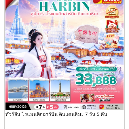
ทัวร์จีน โรแมนติกฮาร์บิน ดินแดนหิมะ 7 วัน 5 คืน