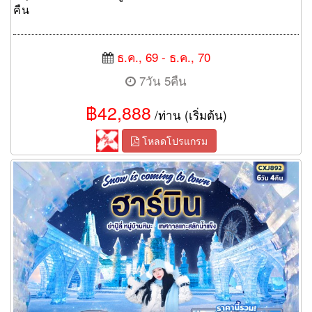
คืน
ธ.ค., 69 - ธ.ค., 70
7วัน 5คืน
฿42,888
/ท่าน (เริ่มต้น)
โหลดโปรแกรม
ทัวร์ฮาร์บิน Snow is coming to town ฮาร์บิน ย่าปู้ลี่ หมู่บ้านหิมะ
เทศกาลแกะสลักน้ำแข็ง 6 วัน 4 คืน