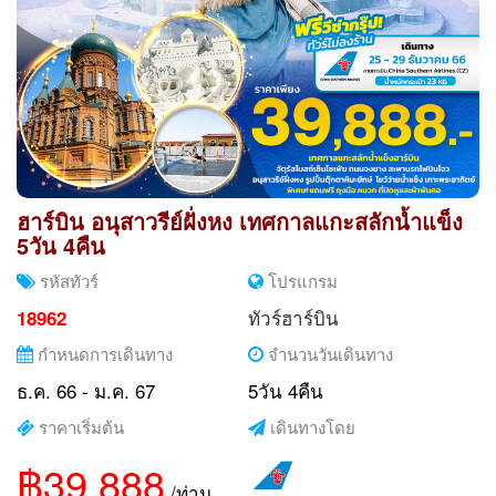
ฮาร์บิน อนุสาวรีย์ฝั่งหง เทศกาลแกะสลักน้ำแข็ง
5วัน 4คืน
รหัสทัวร์
โปรแกรม
ทัวร์ฮาร์บิน
18962
กำหนดการเดินทาง
จำนวนวันเดินทาง
ธ.ค. 66 - ม.ค. 67
5วัน 4คืน
ราคาเริ่มต้น
เดินทางโดย
฿39,888
/ท่าน