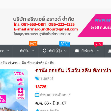
HOT
NEW
BEST
ะเทศ
ทัวร์จีน
ทัวร์ญี่ปุ่น
ทัวร์เอเซีย
ยอัน เว้ 4วัน 3คืน พักบาน่าฮิลล์ 1คืน
ดานัง ฮอยอัน เว้ 4วัน 3คืน พักบาน่า
รหัสทัวร์
18725
กำหนดการเดินทาง
ต.ค. 66 - มี.ค. 67
ราคาเริ่มต้น