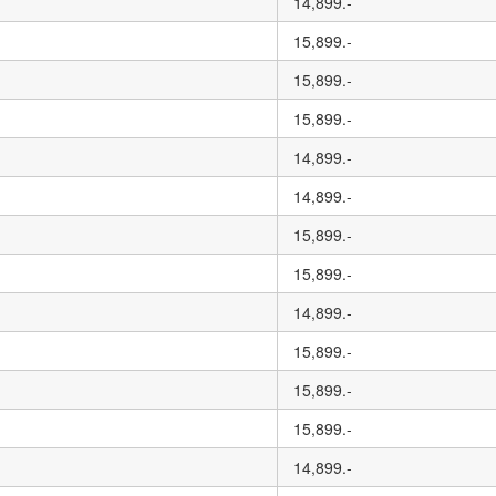
14,899.-
15,899.-
15,899.-
15,899.-
14,899.-
14,899.-
15,899.-
15,899.-
14,899.-
15,899.-
15,899.-
15,899.-
14,899.-