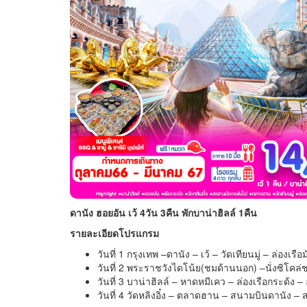
ดานัง ฮอยอัน เว้ 4วัน 3คืน พักบาน่าฮิลล์ 1คืน
รายละเอียดโปรแกรม
วันที่ 1 กรุงเทพ –ดานัง – เว้ – วัดเทียนมู่ – ล่องเ
วันที่ 2 พระราชวังไดโน้ย(ชมด้านนอก) –นั่งซิโคล่ช
วันที่ 3 บาน่าฮิลล์ – หาดหมีเคว – ล่องเรือกระด้
วันที่ 4 วัดหลิงอิ๋ง – ตลาดฮาน – สนามบินดานัง –