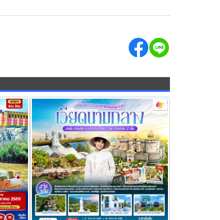
m ดานัง
ทัวร์เวียดนามกลาง เที่ยวครบ จบทุกแลนด์มาร์
ก ดานัง ฮอยอัน พักบานาฮิลล์ 1 คืน พัก ดานัง
2 คืน 4 วัน 3 คืน