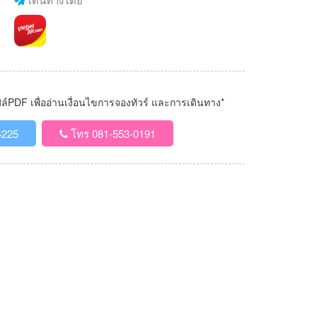
PDF เพื่ออ่านเงื่อนไขการจองทัวร์ และการเดินทาง*
4225
โทร 081-553-0191