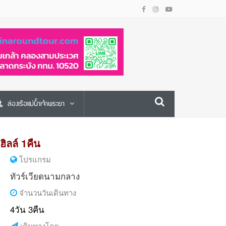
ล่องเรือแม่น้ำเจ้าพระยา
ฮิลล์ 1คืน
โปรแกรม
ทัวร์เวียดนามกลาง
จำนวนวันเดินทาง
4วัน 3คืน
เดินทางโดย