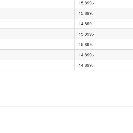
15,899.-
15,899.-
14,899.-
15,899.-
15,899.-
14,899.-
14,899.-