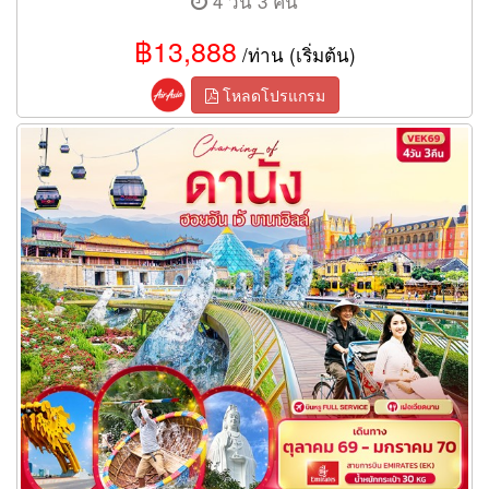
4 วัน 3 คืน
฿13,888
/ท่าน (เริ่มต้น)
โหลดโปรแกรม
ทัวร์เวียดนามกลาง Charming of ดานัง ฮอยอัน เว้ บานาฮิลล์ 4 วัน 3
คืน