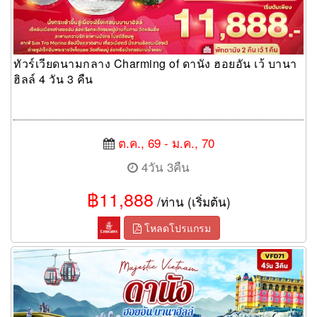
ทัวร์เวียดนามกลาง Charming of ดานัง ฮอยอัน เว้ บานา
ฮิลล์ 4 วัน 3 คืน
ต.ค., 69 - ม.ค., 70
4วัน 3คืน
฿11,888
/ท่าน (เริ่มต้น)
โหลดโปรแกรม
ทัวร์เวียดนามกลาง Majestic Vietnam ดานัง ฮอยอัน บานาฮิลล์ 4
วัน 3 คืน