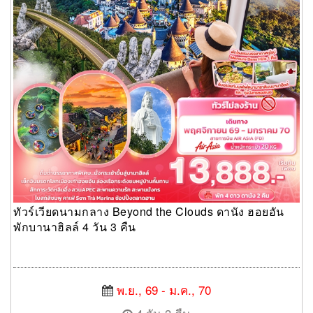
ทัวร์เวียดนามกลาง Beyond the Clouds ดานัง ฮอยอัน
พักบานาฮิลล์ 4 วัน 3 คืน
พ.ย., 69 - ม.ค., 70