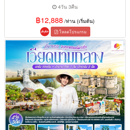
4วัน 3คืน
฿12,888
/ท่าน (เริ่มต้น)
โหลดโปรแกรม
ทัวร์เวียดนามกลาง เที่ยวครบ จบทุกแลนด์มาร์ก ดานัง ฮอยอัน พักบา
นาฮิลล์ 1 คืน พัก ดานัง 2 คืน 4 วัน 3 คืน