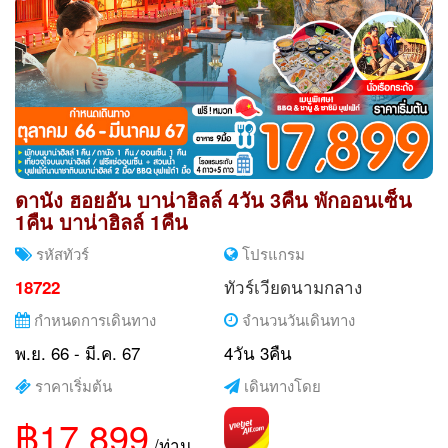
ดานัง ฮอยอัน บาน่าฮิลล์ 4วัน 3คืน พักออนเซ็น
1คืน บาน่าฮิลล์ 1คืน
รหัสทัวร์
โปรแกรม
ทัวร์เวียดนามกลาง
18722
กำหนดการเดินทาง
จำนวนวันเดินทาง
พ.ย. 66 - มี.ค. 67
4วัน 3คืน
ราคาเริ่มต้น
เดินทางโดย
฿17,899
/ท่าน