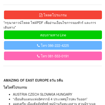
โหลดโปรแกรม
*กรุณาดาวน์โหลด ไฟล์PDF เพื่ออ่านเงื่อนไขการจองทัวร์ และการ
เดินทาง*
สอบถามทาง Line
โทร 086-222-4225
โทร 081-553-0191
AMAZING OF EAST EUROPE 8วัน 5คืน
ไฮไลท์โปรแกรม
AUSTRIA CZECH SLOVAKIA HUNGARY
“เยือนดินแดนแห่งอัศจรรย์ 4 ประเทศยุโรปตะวันออก”
ออสเตรีย เมืองฮัลส์สตัทท์ หมู่บ้านริมทะเลสาบ สวนมิราเบล