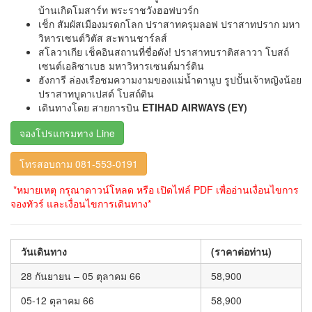
บ้านเกิดโมสาร์ท พระราชวังฮอฟบวร์ก
เช็ก สัมผัสเมืองมรดกโลก ปราสาทครุมลอฟ ปราสาทปราก มหา
วิหารเซนต์วิตัส สะพานชาร์ลส์
สโลวาเกีย เช็คอินสถานที่ชื่อดัง! ปราสาทบราติสลาวา โบสถ์
เซนต์เอลิซาเบธ มหาวิหารเซนต์มาร์ติน
ฮังการี ล่องเรือชมความงามของแม่น้ำดานูบ รูปปั้นเจ้าหญิงน้อย
ปราสาทบูดาเปสต์ โบสถ์ติน
เดินทางโดย สายการบิน
ETIHAD AIRWAYS (EY)
จองโปรแกรมทาง Line
โทรสอบถาม 081-553-0191
*หมายเหตุ กรุณาดาวน์โหลด หรือ เปิดไฟล์ PDF เพื่ออ่านเงื่อนไขการ
จองทัวร์ และเงื่อนไขการเดินทาง*
วันเดินทาง
(ราคาต่อท่าน)
28 กันยายน – 05 ตุลาคม 66
58,900
05-12 ตุลาคม 66
58,900