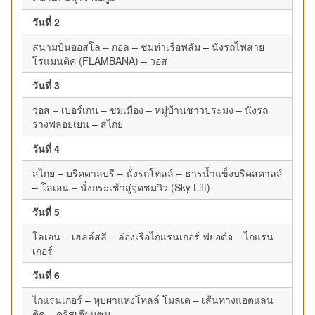
วันที่ 2
สนามบินออสโล – กอล – ชมท่าเรือฟลัม – นั่งรถไฟสาย
โรแมนติค (FLAMBANA) – วอส
วันที่ 3
วอส – เบอร์เกน – ชมเมือง – หมู่บ้านชาวประมง – นั่งรถ
รางฟลอยเยน – สไกย
วันที่ 4
สไกย – บริคดาลบรี – นั่งรถโทลล์ – ธารน้ำแข็งบริคสดาลส์
– โลเอน – นั่งกระเช้าสู่จุดชมวิว (Sky Lift)
วันที่ 5
โลเอน – เฮลล์สลี – ล่องเรือไกแรนเกอร์ ฟยอด์จ – ไกแรน
เกอร์
วันที่ 6
ไกแรนเกอร์ – หุบผาแห่งโทลล์ โมลเด – เส้นทางแอตแลน
ติค – คริสเตียนซุน