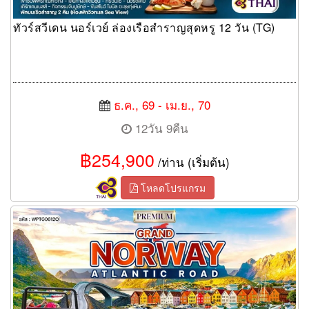
ทัวร์สวีเดน นอร์เวย์ ล่องเรือสำราญสุดหรู 12 วัน (TG)
ธ.ค., 69 - เม.ย., 70
12วัน 9คืน
฿254,900
/ท่าน (เริ่มต้น)
โหลดโปรแกรม
ทัวร์นอร์เวย์ เส้นทาง Atlantic Road 12 วัน (TG)