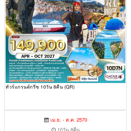
ทัวร์แกรนด์กรีซ 10วัน 8คืน (QR)
เม.ย. - ต.ค. 2570
10วัน 8คืน