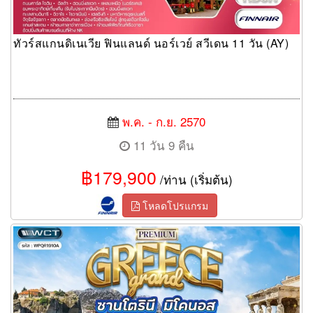
ทัวร์สแกนดิเนเวีย ฟินแลนด์ นอร์เวย์ สวีเดน 11 วัน (AY)
พ.ค. - ก.ย. 2570
11 วัน 9 คืน
฿179,900
/ท่าน (เริ่มต้น)
โหลดโปรแกรม
ทัวร์แกรนด์กรีซ 10วัน 8คืน (QR)