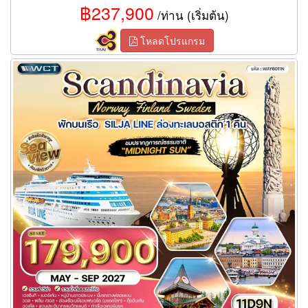
฿237,900
/ท่าน (เริ่มต้น)
โหลดโปรแกรม
ทัวร์สแกนดิเนเวีย ฟินแลนด์ นอร์เวย์ สวีเดน 11 วัน (AY)