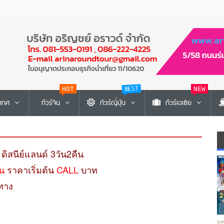
HOT
BEST
NEW
ะเทศ
ทัวร์จีน
ทัวร์ญี่ปุ่น
ทัวร์เอเซีย
ง ดิสนีย์แลนด์ 3วัน2คืน
ืน
ราคาเริ่มต้น
CALL
บาท
ทาง