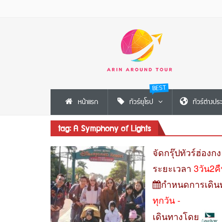
BEST
หน้าแรก
ทัวร์ยุโรป
ทัวร์ต่างปร
tag: A Symphony of Lights
จัดกรุ๊ปทัวร์ฮ่องก
ระยะเวลา
3วัน2ค
กำหนดการเดิน
ทุกวัน -
เดินทางโดย