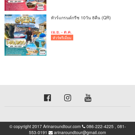
ทัวร์แกรนด์กรีซ 10วัน 8คืน (QR)
เม.ย. - ต.ค.
ทัวร์พรีเมี่ยม
© copyright 2017 Arinaroundtour.com
086-222-4225 , 081-
553-0191
arinaroundtour@gmail.com