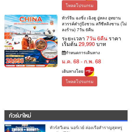
โหลดโปรแกรม
ทัวร์จีน ฉงชิ่ง เฉิงตู อู่หลง อุทยาน
สวรรค์ต๋ากู่ปิ่งชวน สกีซีหลิงซาน (ไม่
ลงร้าน) 7วัน 6คืน
ระยะเวลา
7วัน 6คืน
ราคา
เริ่มต้น
29,990
บาท
กำหนดการเดินทาง
ม.ค. 68 - ก.พ. 68
เดินทางโดย
โหลดโปรแกรม
ทัวร์มาใหม่
ทัวร์สวีเดน นอร์เวย์ ล่องเรือสำราญสุดหรู