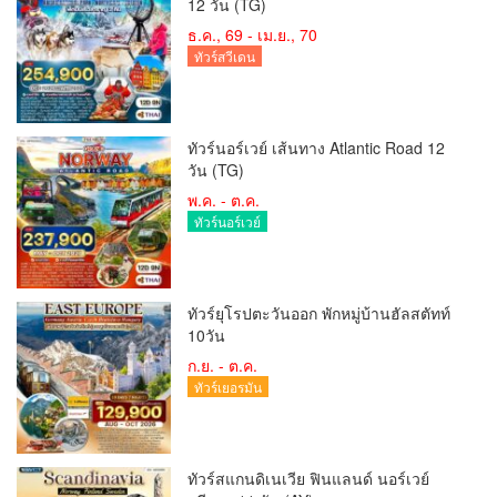
12 วัน (TG)
ธ.ค., 69 - เม.ย., 70
ทัวร์สวีเดน
ทัวร์นอร์เวย์ เส้นทาง Atlantic Road 12
วัน (TG)
พ.ค. - ต.ค.
ทัวร์นอร์เวย์
ทัวร์ยุโรปตะวันออก พักหมู่บ้านฮัลสตัทท์
10วัน
ก.ย. - ต.ค.
ทัวร์เยอรมัน
ทัวร์สแกนดิเนเวีย ฟินแลนด์ นอร์เวย์