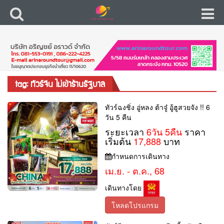
tag: ทัวร์จีน ไม่เข้าร้านรัฐบาล
ทัวร์ฉงชิ่ง อู่หลง ต้าจู๋ อู้ฮูสวยจัง !! 6
วัน 5 คืน
ระยะเวลา
6วัน 5คืน
ราคา
เริ่มต้น
17,888
บาท
กำหนดการเดินทาง
เม.ย. - ต.ค., 68
เดินทางโดย
โหลดโปรแกรม