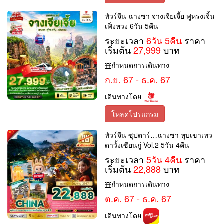
ทัวร์จีน ฉางซา จางเจียเจี้ย ฟูหรงเจิ้น
เฟิ่งหวง 6วัน 5คืน
ระยะเวลา
6วัน 5คืน
ราคา
เริ่มต้น
27,999
บาท
กำหนดการเดินทาง
ก.ย. 67 - ธ.ค. 67
เดินทางโดย
โหลดโปรแกรม
ทัวร์จีน ซุปตาร์…ฉางซา หุบเขาเทว
ดาวั้งเซียนกู่ Vol.2 5วัน 4คืน
ระยะเวลา
5วัน 4คืน
ราคา
เริ่มต้น
22,888
บาท
กำหนดการเดินทาง
ต.ค. 67 - ธ.ค. 67
เดินทางโดย