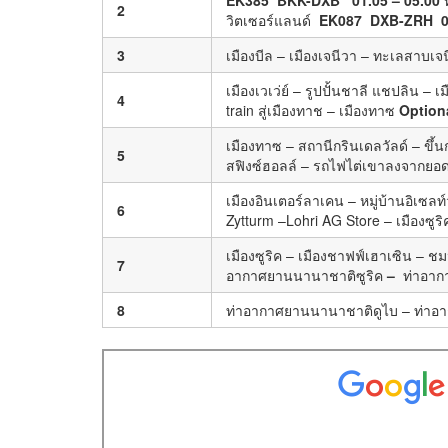
2
วิตเซอร์แลนด์
EK087 DXB-
ZRH
0
3
เมืองบีล – เมืองเจนีวา – ทะเลสาบเจน
เมืองเวเว่ย์ – รูปปั้นชาลี แชปลิน –
4
train สู่เมืองทาช – เมืองทาซ
Optiona
เมืองทาซ – สถานีกรินเดลวัลด์ – ขึ้
5
สฟิงซ์ฮอลล์ – รถไฟไต่เขาลงจากยอดเข
เมืองอินเตอร์ลาเคน – หมู่บ้านอิเซล
6
Zytturm –Lohri AG Store – เมืองซูริ
เมืองซูริค – เมืองชาฟฟ์เฮาเซิน – 
7
อากาศยานนานาชาติซูริค
–
ท่าอาก
8
ท่าอากาศยานนานาชาติดูไบ – ท่า