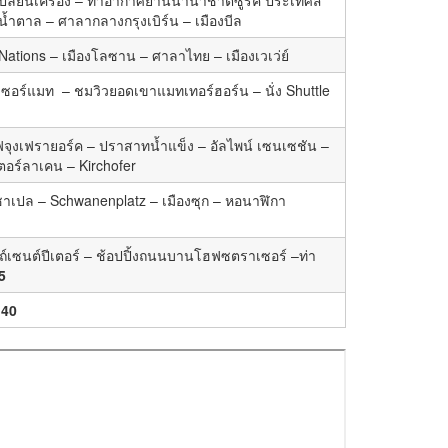
สีน้ำตาล – ศาลากลางกรุงเบิร์น – เมืองบีล
 Nations – เมืองโลซาน – ศาลาไทย – เมืองเวเว่ย์
้านเซอร์แมท – ชมวิวยอดเขาแมทเทอร์ฮอร์น – นั่ง Shuttle
ถไฟจุงเฟรายอร์ค – ปราสาทน้ำแข็ง – อัลไพน์ เซนเซชัน –
เตอร์ลาเคน – Kirchofer
้ชาเปล – Schwanenplatz – เมืองซุก – หอนาฬิกา
สถ์เซนต์ปีเตอร์ – ช้อปปิ้งถนนบานโฮฟซตราเซอร์ –ท่า
5
.40