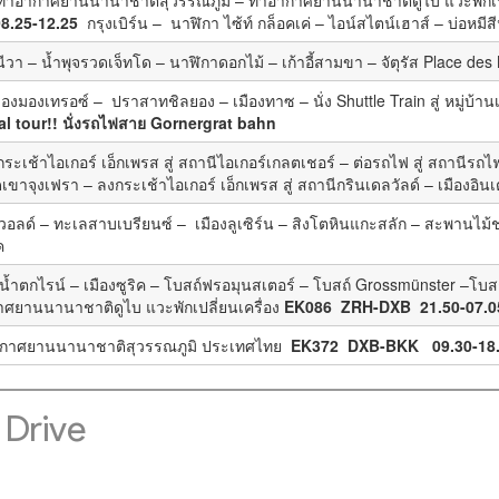
8.25-12.25
กรุงเบิร์น – นาฬิกา ไซ้ท์ กล็อคเค่ – ไอน์สไตน์เฮาส์ – บ่อหมี
ีวา – น้ำพุจรวดเจ็ทโด – นาฬิกาดอกไม้ – เก้าอี้สามขา – จัตุรัส Place des
 เมืองมองเทรอซ์ – ปราสาทชิลยอง – เมืองทาซ – นั่ง Shuttle Train สู่ หมู่บ
l tour!!
นั่งรถไฟสาย
Gornergrat bahn
นกระเช้าไอเกอร์ เอ็กเพรส สู่ สถานีไอเกอร์เกลตเชอร์ – ต่อรถไฟ สู่ สถานีร
าจุงเฟรา – ลงกระเช้าไอเกอร์ เอ็กเพรส สู่ สถานีกรินเดลวัลด์ – เมืองอิน
ท์วอลด์ – ทะเลสาบเบรียนซ์ – เมืองลูเซิร์น – สิงโตหินแกะสลัก – สะพานไม
ค
ชมน้ำตกไรน์ – เมืองซูริค – โบสถ์ฟรอมุนสเตอร์ – โบสถ์ Grossmünster –โบ
าศยานนานาชาติดูไบ แวะพักเปลี่ยนเครื่อง
EK086 ZRH-DXB
21.50-07.0
อากาศยานนานาชาติสุวรรณภูมิ ประเทศไทย
EK372 DXB-BKK
09.30-18