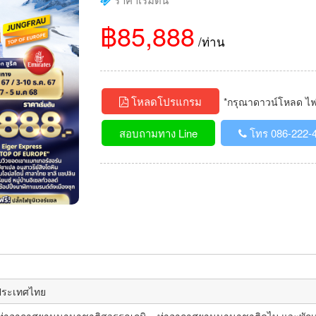
฿85,888
/ท่าน
โหลดโปรแกรม
*กรุณาดาวน์โหลด ไฟล์
สอบถามทาง Line
โทร 086-222-
ประเทศไทย
่าอากาศยานนานาชาติสุวรรณภูมิ – ท่าอากาศยานนานาชาติดูไบ แวะพักเปล