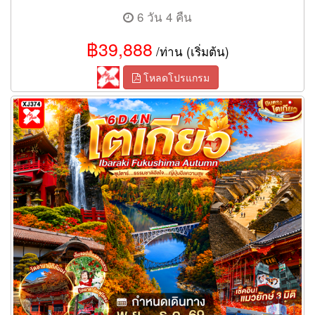
6 วัน 4 คืน
฿39,888
/ท่าน (เริ่มต้น)
โหลดโปรแกรม
ทัวร์โตเกียว ธรรมชาติฮีลใจ…ญี่ปุ่นฮีลความสุข 6 วัน 4 คืน