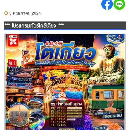
3 พฤษภาคม 2024
*** โปรแกรมทัวร์ใกล้เคียง ***
ทัวร์โตเกียว เอโนเด็นจัดว่าเด็ด…เช็กอินแบบตัวท็อป 6 วัน 4 คืน