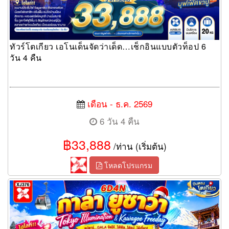
ทัวร์โตเกียว เอโนเด็นจัดว่าเด็ด…เช็กอินแบบตัวท็อป 6
วัน 4 คืน
เดือน - ธ.ค. 2569
6 วัน 4 คืน
฿33,888
/ท่าน (เริ่มต้น)
โหลดโปรแกรม
ทัวร์โตเกียว GALA จัดให้..ได้ฟีล…ได้รูป…ได้เที่ยว! 6 วัน 4 คืน