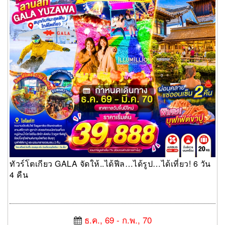
ทัวร์โตเกียว GALA จัดให้..ได้ฟีล…ได้รูป…ได้เที่ยว! 6 วัน
4 คืน
ธ.ค., 69 - ก.พ., 70