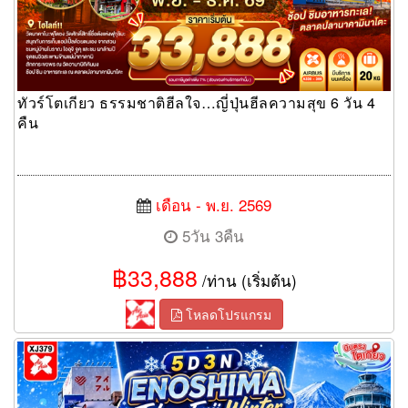
ทัวร์โตเกียว ธรรมชาติฮีลใจ…ญี่ปุ่นฮีลความสุข 6 วัน 4
คืน
เดือน - พ.ย. 2569
5วัน 3คืน
฿33,888
/ท่าน (เริ่มต้น)
โหลดโปรแกรม
ทัวร์โตเกียว ทริปนี้มีแต่คำว่าคุ้ม 5 วัน 3 คืน