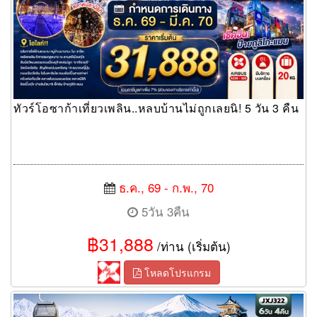
ทัวร์โอซาก้าเที่ยวเพลิน..หลบบ้านไม่ถูกเลยนิ! 5 วัน 3 คืน
ธ.ค., 69 - ก.พ., 70
5วัน 3คืน
฿31,888
/ท่าน (เริ่มต้น)
โหลดโปรแกรม
ทัวร์ญี่ปุ่น Golden Route Winter White Snow OSAKA TOKYO
TOYAMA HAKUBA KYOTO SHIRAKAWAGO FUJI 6 วัน 4 คืน