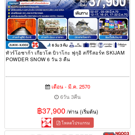
ทัวร์โอซาก้า เกียวโต บิวาโกะ ฟุกุอิ สกีรีสอร์ท SKIJAM
POWDER SNOW 6 วัน 3 คืน
เดือน - มี.ค. 2570
6วัน 3คืน
฿37,900
/ท่าน (เริ่มต้น)
โหลดโปรแกรม
ทัวร์นาโกย่า NAGOYA OSAKA WINTER ล่องเรือชมหุบเขาโชงะวะ