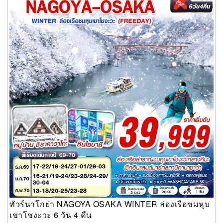
6 วัน 4 คืน
ทัวร์นาโกย่า NAGOYA OSAKA WINTER ล่องเรือชมหุบ
เขาโชงะวะ 6 วัน 4 คืน