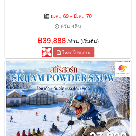
ธ.ค., 69 - มี.ค., 70
6วัน 4คืน
฿39,888
/ท่าน (เริ่มต้น)
โหลดโปรแกรม
ทัวร์โอซาก้า เกียวโต บิวาโกะ ฟุกุอิ สกีรีสอร์ท SKIJAM POWDER
SNOW 6 วัน 3 คืน