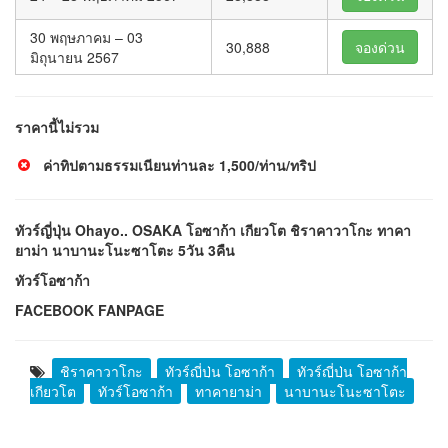
30 พฤษภาคม – 03
30,888
จองด่วน
มิถุนายน 2567
ราคานี้ไม่รวม
ค่าทิปตามธรรมเนียนท่านละ 1,500/ท่าน/ทริป
ทัวร์ญี่ปุ่น Ohayo.. OSAKA โอซาก้า เกียวโต ชิราคาวาโกะ ทาคา
ยาม่า นาบานะโนะซาโตะ 5วัน 3คืน
ทัวร์โอซาก้า
FACEBOOK FANPAGE
ชิราคาวาโกะ
ทัวร์ญี่ปุ่น โอซาก้า
ทัวร์ญี่ปุ่น โอซาก้า
เกียวโต
ทัวร์โอซาก้า
ทาคายาม่า
นาบานะโนะซาโตะ