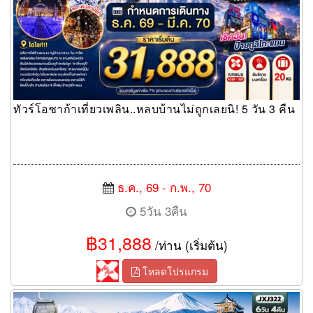
ทัวร์โอซาก้าเที่ยวเพลิน..หลบบ้านไม่ถูกเลยนิ! 5 วัน 3 คืน
ธ.ค., 69 - ก.พ., 70
5วัน 3คืน
฿31,888
/ท่าน (เริ่มต้น)
โหลดโปรแกรม
ทัวร์ญี่ปุ่น Golden Route Winter White Snow OSAKA TOKYO
TOYAMA HAKUBA KYOTO SHIRAKAWAGO FUJI 6 วัน 4 คืน