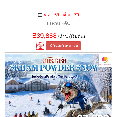
ธ.ค., 69 - มี.ค., 70
6วัน 4คืน
฿39,888
/ท่าน (เริ่มต้น)
โหลดโปรแกรม
ทัวร์โอซาก้า เกียวโต บิวาโกะ ฟุกุอิ สกีรีสอร์ท SKIJAM POWDER
SNOW 6 วัน 3 คืน