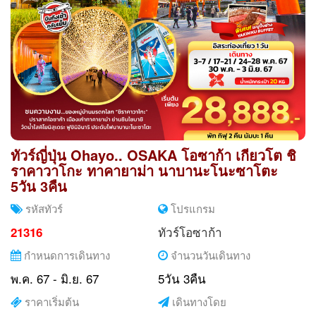
ทัวร์ญี่ปุ่น Ohayo.. OSAKA โอซาก้า เกียวโต ชิ
ราคาวาโกะ ทาคายาม่า นาบานะโนะซาโตะ
5วัน 3คืน
รหัสทัวร์
โปรแกรม
ทัวร์โอซาก้า
21316
กำหนดการเดินทาง
จำนวนวันเดินทาง
พ.ค. 67 - มิ.ย. 67
5วัน 3คืน
ราคาเริ่มต้น
เดินทางโดย