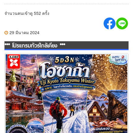
จำนวนคนเข้าดู 552 ครั้ง
29 มีนาคม 2024
*** โปรแกรมทัวร์ใกล้เคียง ***
ทัวร์โอซาก้าเที่ยวเพลิน..หลบบ้านไม่ถูกเลยนิ! 5 วัน 3 คืน