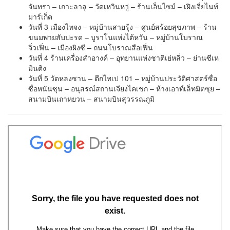
จันทรา – เกาะลาลู – วัดเหวินหวู่ – ร้านเอ็นไซม์ – เฝิงเจี่ยไนท์
มาร์เก็ต
วันที่ 3 เมืองไทจง – หมู่บ้านสายรุ้ง – ศูนย์สร้อยสุขภาพ – ร้าน
ขนมพายสับปะรด – บูราโนแห่งไต้หวัน – หมู่บ้านโบราณ
จิ่วเฟิ่น – เมืองผิงซี – ถนนโบราณสือเฟิ่น
วันที่ 4 ร้านเครื่องสำอางค์ – อุทยานแห่งชาติเย่หลิ่ว – ย่านซีเห
มินติง
วันที่ 5 วัดหลงซาน – ตึกไทเป 101 – หมู่บ้านประวัติศาสตร์ซื่อ
ซื่อหนันซุน – อนุสรณ์สถานเจียงไคเชก – ห้างเอาท์เล็ทมิตซุย –
สนามบินเถาหยวน – สนามบินสุวรรณภูมิ