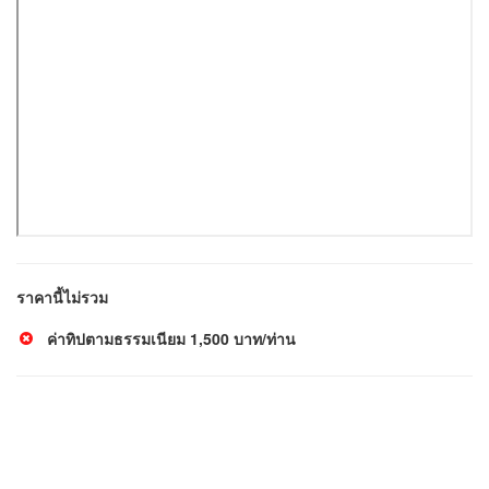
ราคานี้ไม่รวม
ค่าทิปตามธรรมเนียม 1,500 บาท/ท่าน
ทัวร์ไต้หวัน ไทจง ไทเป บูราโน่แห่งไต้หวัน 5วัน 3คืน
ทัวร์ไต้หวัน
FACEBOOK FANPAGE