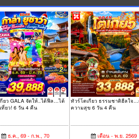
ียว GALA จัดให้..ได้ฟีล…ได้รูป…ได้
ทัวร์โตเกียว ธรรมชาติฮีลใจ…ญี่ปุ่
วัน 4 คืน
สุข 6 วัน 4 คืน
เกียว GALA จัดให้..ได้ฟีล…ได้
ทัวร์โตเกียว ธรรมชาติฮีลใจ…ญี
ที่ยว! 6 วัน 4 คืน
ความสุข 6 วัน 4 คืน
ธ.ค., 69 - ก.พ., 70
เดือน - พ.ย. 2569