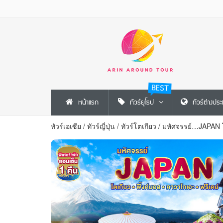
BEST
หน้าแรก
ทัวร์ยุโรป
ทัวร์ต่างปร
ทัวร์เอเซีย
/
ทัวร์ญี่ปุ่น
/
ทัวร์โตเกียว
/
มหัศจรรย์…JAPAN โต