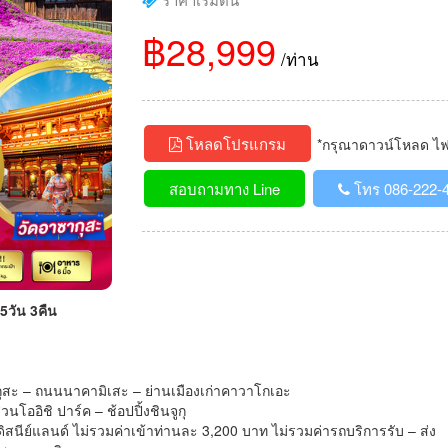
฿28,999
/ท่าน
โหลดโปรแกรม
*กรุณาดาวน์โหลด ไฟล์
สอบถามทาง Line
โทร 086-222-
5วัน 3คืน
ุสะ – ถนนนาคามิเสะ – ย่านเมืองเก่าคาวาโกเอะ
วนโออิชิ ปาร์ค – ช้อปปิ้งชินจูกุ
ระดิสนีย์แลนด์ ไม่รวมค่าเข้าท่านละ 3,200 บาท ไม่รวมค่ารถบริการรับ – ส่ง