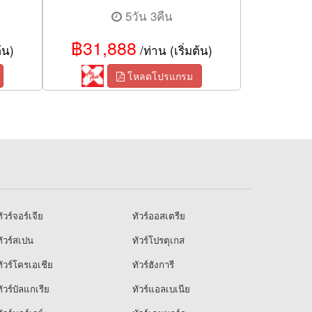
5วัน 3คืน
฿31,888
้น)
/ท่าน (เริ่มต้น)
โหลดโปรแกรม
ัวร์จอร์เจีย
ทัวร์ออสเตรีย
ัวร์สเปน
ทัวร์โปรตุเกส
ัวร์โครเอเชีย
ทัวร์ฮังการี
ัวร์บัลแกเรีย
ทัวร์แอลเบเนีย