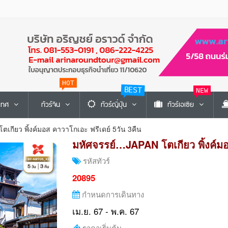
BEST
HOT
NEW
ะเทศ
ทัวร์จีน
ทัวร์ญี่ปุ่น
ทัวร์เอเซีย
เกียว พิ้งค์มอส คาวาโกเอะ ฟรีเดย์ 5วัน 3คืน
มหัศจรรย์…JAPAN โตเกียว พิ้งค์มอ
รหัสทัวร์
20895
กำหนดการเดินทาง
เม.ย. 67 - พ.ค. 67
ราคาเริ่มต้น