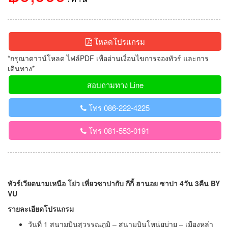
โหลดโปรแกรม
*กรุณาดาวน์โหลด ไฟล์PDF เพื่ออ่านเงื่อนไขการจองทัวร์ และการ
เดินทาง*
สอบถามทาง Line
โทร 086-222-4225
โทร 081-553-0191
ทัวร์เวียดนามเหนือ โย่ว เที่ยวซาปากับ กีกี้ ฮานอย ซาปา 4วัน 3คืน BY
VU
รายละเอียดโปรแกรม
วันที่ 1 สนามบินสุวรรณภูมิ – สนามบินโหน่ยบ่าย – เมืองหล่า