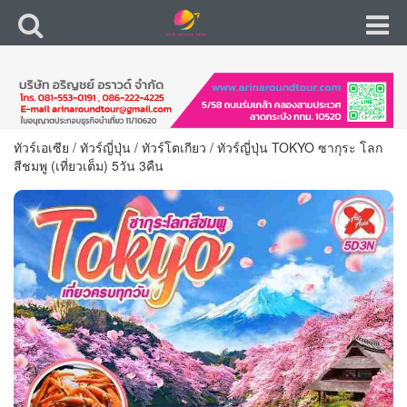
ทัวร์เอเซีย
/
ทัวร์ญี่ปุ่น
/
ทัวร์โตเกียว
/
ทัวร์ญี่ปุ่น TOKYO ซากุระ โลก
สีชมพู (เที่ยวเต็ม) 5วัน 3คืน