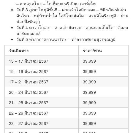
– สวนอุเอโนะ – โกเท็มบะ พรีเมี่ยม เอาท์เล็ท
วันที่ 3 ภูเขาไฟฟูจิชั้น5 – ศาลเจ้าโคมิตาเคะ – พิพิธภัณฑ์แผ่น
ดินไหว – หมู่บ้านน้ำใส โอฮิโนะฮัคไค – สวนจิโดริงะฟูจิ – ย่าน
ช้อปปิ้งชินจูกุ
วันที่ 4 คาวาโกเอะ – ศาลเจ้าฮิคาวะ – สวนกอนเก็นโด – อิออน
นาริตะ มอลล์
วันที่ 5 ท่าอากาศยานนาริตะ – ท่าอากาศยานสุวรรณภูมิ
วันเดินทาง
ราคา/ท่าน
13 – 17 มีนาคม 2567
39,999
15 – 19 มีนาคม 2567
39,999
17 – 21 มีนาคม 2567
39,999
20 – 24 มีนาคม 2567
39,999
21 – 25 มีนาคม 2567
39,999
22 – 26 มีนาคม 2567
39,999
23 – 27 มีนาคม 2567
39,999