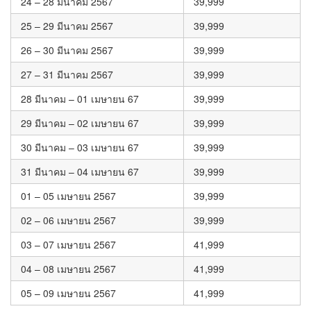
24 – 28 มีนาคม 2567
39,999
25 – 29 มีนาคม 2567
39,999
26 – 30 มีนาคม 2567
39,999
27 – 31 มีนาคม 2567
39,999
28 มีนาคม – 01 เมษายน 67
39,999
29 มีนาคม – 02 เมษายน 67
39,999
30 มีนาคม – 03 เมษายน 67
39,999
31 มีนาคม – 04 เมษายน 67
39,999
01 – 05 เมษายน 2567
39,999
02 – 06 เมษายน 2567
39,999
03 – 07 เมษายน 2567
41,999
04 – 08 เมษายน 2567
41,999
05 – 09 เมษายน 2567
41,999