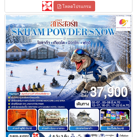
โหลดโปรแกรม
ทัวร์โอซาก้า เกียวโต บิวาโกะ ฟุกุอิ สกีรีสอร์ท SKIJAM POWDER
SNOW 6 วัน 3 คืน