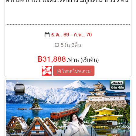
ทัวร์โอซาก้าเที่ยวเพลิน..หลบบ้านไม่ถูกเลยนิ! 5 วัน 3 คืน
ธ.ค., 69 - ก.พ., 70
5วัน 3คืน
฿31,888
/ท่าน (เริ่มต้น)
โหลดโปรแกรม
ทัวร์ญี่ปุ่น Golden Route Winter White Snow OSAKA TOKYO
TOYAMA HAKUBA KYOTO SHIRAKAWAGO FUJI 6 วัน 4 คืน