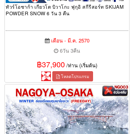
ทัวร์โอซาก้า เกียวโต บิวาโกะ ฟุกุอิ สกีรีสอร์ท SKIJAM
POWDER SNOW 6 วัน 3 คืน
เดือน - มี.ค. 2570
6วัน 3คืน
฿37,900
/ท่าน (เริ่มต้น)
โหลดโปรแกรม
ทัวร์นาโกย่า NAGOYA OSAKA WINTER ล่องเรือชมหุบเขาโชงะวะ
6 วัน 4 คืน