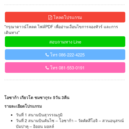
โหลดโปรแกรม
*กรุณาดาวน์โหลด ไฟล์PDF เพื่ออ่านเงื่อนไขการจองทัวร์ และการ
เดินทาง*
สอบถามทาง Line
โทร 086-222-4225
โทร 081-553-0191
โอซาก้า เกียวโต ชมซากุระ 5วัน 3คืน
รายละเอียดโปรแกรม
วันที่ 1 สนามบินสุวรรณภูมิ
วันที่ 2 สนามบินคันไซ – โอซาก้า – วัดคัตสึโอจิ – สวนอนุสรณ์
บัมปาคุ – อิออน มอลล์