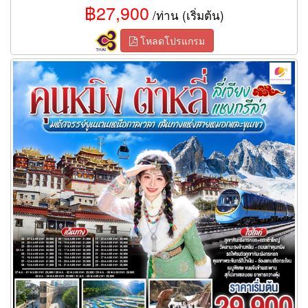
฿27,900
/ท่าน (เริ่มต้น)
โหลดโปรแกรม
ทัวร์คุนหมิง มหัศจรรย์ยูนนานเหนือกาลเวลา เส้นทางแห่งสายหมอก
และขุนเขา 6 วัน 5 คืน