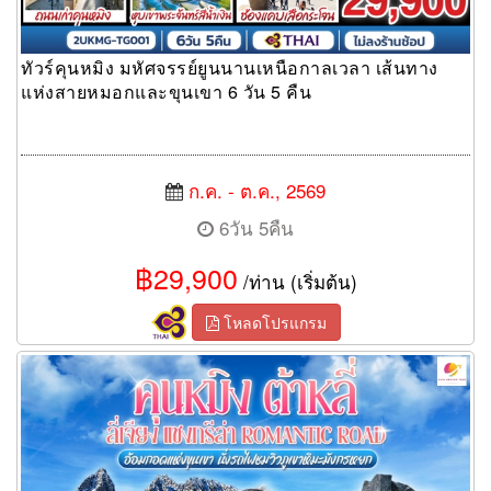
ทัวร์คุนหมิง มหัศจรรย์ยูนนานเหนือกาลเวลา เส้นทาง
แห่งสายหมอกและขุนเขา 6 วัน 5 คืน
ก.ค. - ต.ค., 2569
6วัน 5คืน
฿29,900
/ท่าน (เริ่มต้น)
โหลดโปรแกรม
ทัวร์คุนหมิง ต้าหลี่ ลี่เจียง แชงกรีล่า Romantic Road อ้อมกอดแห่ง
ขุนเขา นั่งรถไฟชมวิวภูเขาหิมะมังกรหยก 6 วัน 5 คืน