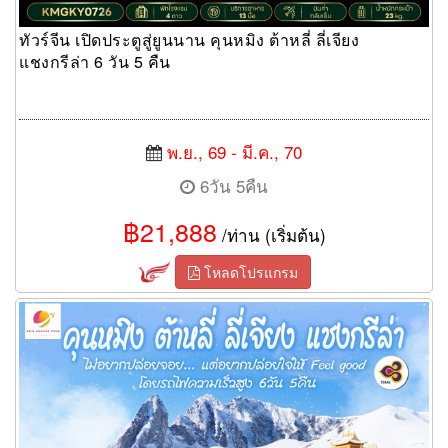
ทัวร์จีน เปิดประตูสู่ยูนนาน คุนหมิง ต้าหลี่ ลี่เจียง
แชงกรีล่า 6 วัน 5 คืน
พ.ย., 69 - มี.ค., 70
6วัน 5คืน
฿21,888
/ท่าน (เริ่มต้น)
โหลดโปรแกรม
ทัวร์คุนหมิง ไม่อยากปล่อยจอย…แต่อยากปล่อยใจให้ Feel good โดย
รถไฟความเร็วสูง 6 วัน 5 คืน