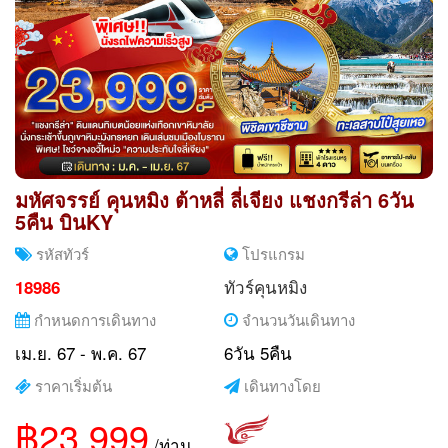
มหัศจรรย์ คุนหมิง ต้าหลี่ ลี่เจียง แชงกรีล่า 6วัน
5คืน บินKY
รหัสทัวร์
โปรแกรม
ทัวร์คุนหมิง
18986
กำหนดการเดินทาง
จำนวนวันเดินทาง
เม.ย. 67 - พ.ค. 67
6วัน 5คืน
ราคาเริ่มต้น
เดินทางโดย
฿23,999
/ท่าน