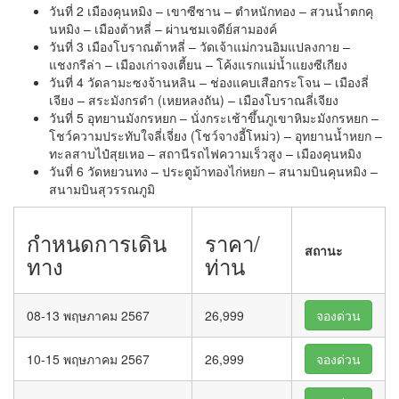
วันที่ 2 เมืองคุนหมิง – เขาซีซาน – ตำหนักทอง – สวนน้ำตกคุ
นหมิง – เมืองต้าหลี่ – ผ่านชมเจดีย์สามองค์
วันที่ 3 เมืองโบราณต้าหลี่ – วัดเจ้าแม่กวนอิมแปลงกาย –
แชงกรีล่า – เมืองเก่าจงเตี้ยน – โค้งแรกแม่น้ำแยงซีเกียง
วันที่ 4 วัดลามะซงจ้านหลิน – ช่องแคบเสือกระโจน – เมืองลี่
เจียง – สระมังกรดำ (เหยหลงถัน) – เมืองโบราณลี่เจียง
วันที่ 5 อุทยานมังกรหยก – นั่งกระเช้าขึ้นภูเขาหิมะมังกรหยก –
โชว์ความประทับใจลี่เจี่ยง (โชว์จางอี้โหม่ว) – อุทยานน้ำหยก –
ทะลสาบไป๋สุยเหอ – สถานีรถไฟความเร็วสูง – เมืองคุนหมิง
วันที่ 6 วัดหยวนทง – ประตูม้าทองไก่หยก – สนามบินคุนหมิง –
สนามบินสุวรรณภูมิ
กำหนดการเดิน
ราคา/
สถานะ
ทาง
ท่าน
08-13 พฤษภาคม 2567
26,999
จองด่วน
10-15 พฤษภาคม 2567
26,999
จองด่วน