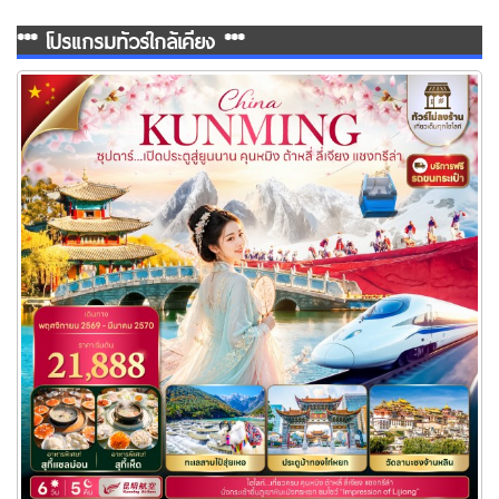
*** โปรแกรมทัวร์ใกล้เคียง ***
ทัวร์จีน เปิดประตูสู่ยูนนาน คุนหมิง ต้าหลี่ ลี่เจียง แชงกรีล่า 6 วัน 5
คืน