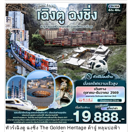
ทัวร์เฉิงตู ฉงชิ่ง The Golden Heritage ต้าจู๋ หลุมบ่อฟ้า เขานางฟ้า
นั่งรถไฟความเร็วสูง
ทัวร์เฉิงตู ฉงชิ่ง The Golden Heritage ต้าจู๋ หลุมบ่อฟ้า