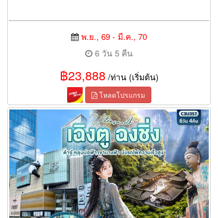
พ.ย., 69 - มี.ค., 70
6 วัน 5 คืน
฿23,888
/ท่าน (เริ่มต้น)
โหลดโปรแกรม
ทัวร์เฉิงตู ฉงชิ่ง Ultrasmooth ต้าจู๋ หลุมบ่อฟ้า เขานางฟ้า นั่งรถไฟ
ความเร็วสูง 6 วัน 4 คืน