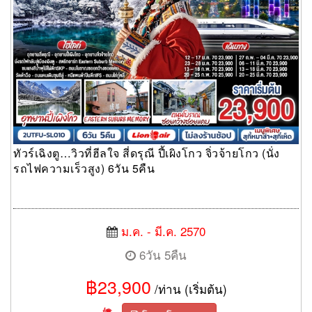
ทัวร์เฉิงตู…วิวที่ฮีลใจ สี่ดรุณี ปี้เผิงโกว จิ่วจ้ายโกว (นั่ง
รถไฟความเร็วสูง) 6วัน 5คืน
ม.ค. - มี.ค. 2570
6วัน 5คืน
฿23,900
/ท่าน (เริ่มต้น)