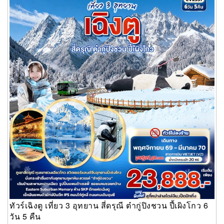
ทัวร์เฉิงตู เที่ยว 3 อุทยาน สี่ดรุณี ต๋ากู่ปิงชวน ปี้เผิงโกว 6
วัน 5 คืน