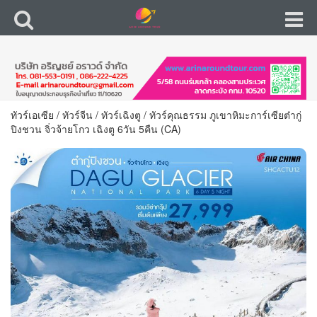
ทัวร์เอเซีย
/
ทัวร์จีน
/
ทัวร์เฉิงตู
/
ทัวร์คุณธรรม ภูเขาหิมะการ์เซียต๋ากู่
ปิงชวน จิ่วจ้ายโกว เฉิงตู 6วัน 5คืน (CA)