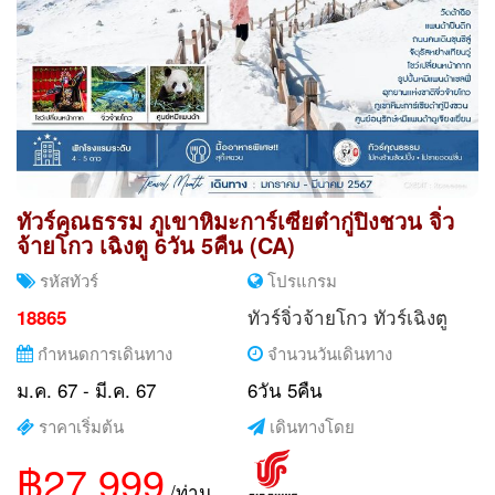
ทัวร์คุณธรรม ภูเขาหิมะการ์เซียต๋ากู่ปิงชวน จิ่ว
จ้ายโกว เฉิงตู 6วัน 5คืน (CA)
รหัสทัวร์
โปรแกรม
ทัวร์จิ่วจ้ายโกว
ทัวร์เฉิงตู
18865
กำหนดการเดินทาง
จำนวนวันเดินทาง
ม.ค. 67 - มี.ค. 67
6วัน 5คืน
ราคาเริ่มต้น
เดินทางโดย
฿27,999
/ท่าน