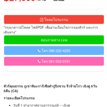
โหลดโปรแกรม
*กรุณาดาวน์โหลด ไฟล์PDF เพื่ออ่านเงื่อนไขการจองทัวร์ และการ
เดินทาง*
สอบถามทาง Line
โทร 086-222-4225
โทร 081-553-0191
ทัวร์คุณธรรม ภูเขาหิมะการ์เซียต๋ากู่ปิงชวน จิ่วจ้ายโกว เฉิงตู 6วัน
5คืน (CA)
รายละเอียดโปรแกรม
วันที่ 1 ท่าอากาศยานสุวรรณภูมิ – เฉิงตู