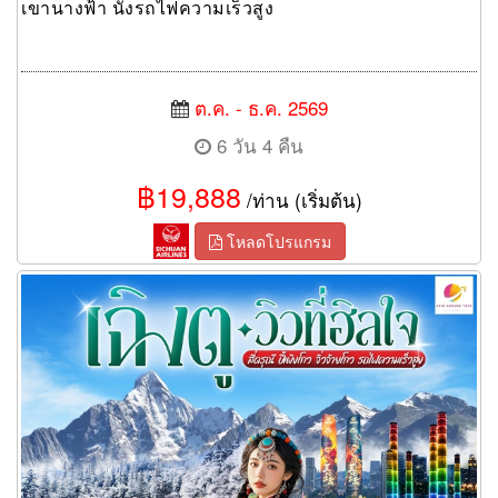
เขานางฟ้า นั่งรถไฟความเร็วสูง
ต.ค. - ธ.ค. 2569
6 วัน 4 คืน
฿19,888
/ท่าน (เริ่มต้น)
โหลดโปรแกรม
ทัวร์เฉิงตู…วิวที่ฮีลใจ สี่ดรุณี ปี้เผิงโกว จิ่วจ้ายโกว (นั่งรถไฟความเร็ว
สูง) 6วัน 5คืน