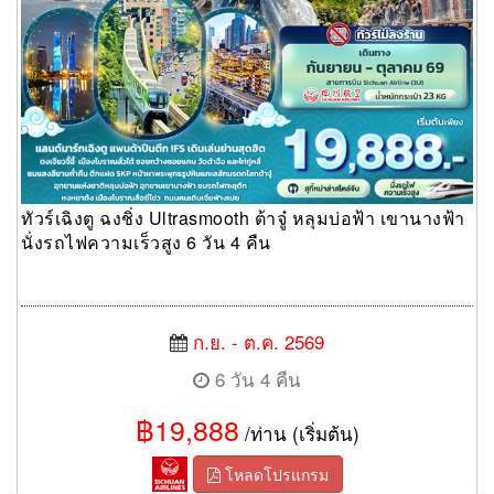
ทัวร์เฉิงตู ฉงชิ่ง Ultrasmooth ต้าจู๋ หลุมบ่อฟ้า เขานางฟ้า
นั่งรถไฟความเร็วสูง 6 วัน 4 คืน
ก.ย. - ต.ค. 2569
6 วัน 4 คืน
฿19,888
/ท่าน (เริ่มต้น)
โหลดโปรแกรม