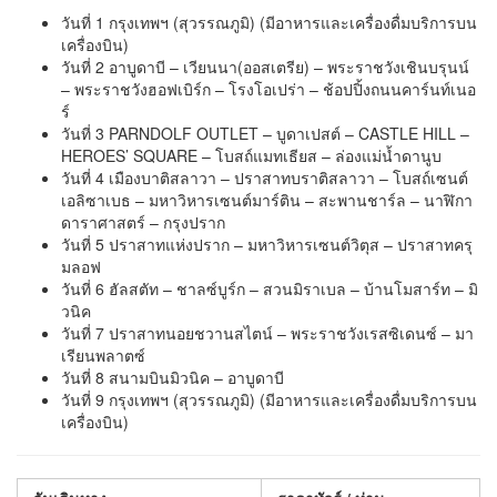
วันที่ 1 กรุงเทพฯ (สุวรรณภูมิ) (มีอาหารและเครื่องดื่มบริการบน
เครื่องบิน)
วันที่ 2 อาบูดาบี – เวียนนา(ออสเตรีย) – พระราชวังเชินบรุนน์
– พระราชวังฮอฟเบิร์ก – โรงโอเปร่า – ช้อปปิ้งถนนคาร์นท์เนอ
ร์
วันที่ 3 PARNDOLF OUTLET – บูดาเปสต์ – CASTLE HILL –
HEROES’ SQUARE – โบสถ์แมทเธียส – ล่องแม่น้ำดานูบ
วันที่ 4 เมืองบาติสลาวา – ปราสาทบราติสลาวา – โบสถ์เซนต์
เอลิซาเบธ – มหาวิหารเซนต์มาร์ติน – สะพานชาร์ล – นาฬิกา
ดาราศาสตร์ – กรุงปราก
วันที่ 5 ปราสาทแห่งปราก – มหาวิหารเซนต์วิตุส – ปราสาทครุ
มลอฟ
วันที่ 6 ฮัลสตัท – ชาลซ์บูร์ก – สวนมิราเบล – บ้านโมสาร์ท – มิ
วนิค
วันที่ 7 ปราสาทนอยชวานสไตน์ – พระราชวังเรสซิเดนซ์ – มา
เรียนพลาตซ์
วันที่ 8 สนามบินมิวนิค – อาบูดาบี
วันที่ 9 กรุงเทพฯ (สุวรรณภูมิ) (มีอาหารและเครื่องดื่มบริการบน
เครื่องบิน)