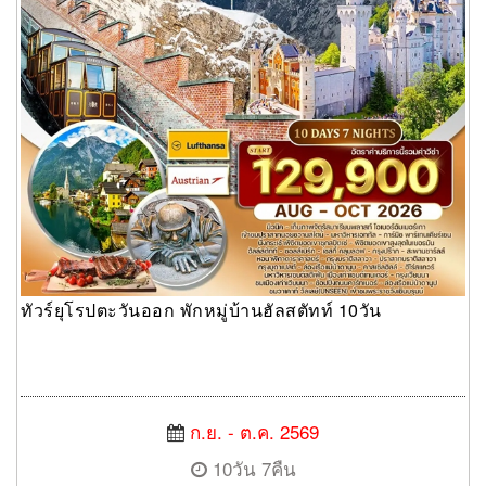
ทัวร์ยุโรปตะวันออก พักหมู่บ้านฮัลสตัทท์ 10วัน
ก.ย. - ต.ค. 2569
10วัน 7คืน