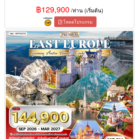
฿129,900
/ท่าน (เริ่มต้น)
โหลดโปรแกรม
ทัวร์ยุโรปตะวันออก 11 วัน 8 คืน พักหมู่บ้านฮัลล์สตัทท์ (TG)