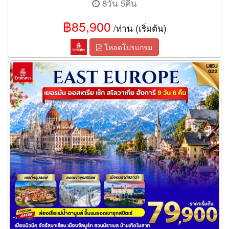
8วัน 5คืน
฿85,900
/ท่าน (เริ่มต้น)
โหลดโปรแกรม
ทัวร์ยุโรปตะวันออก Eastern Europe 9วัน 6คืน