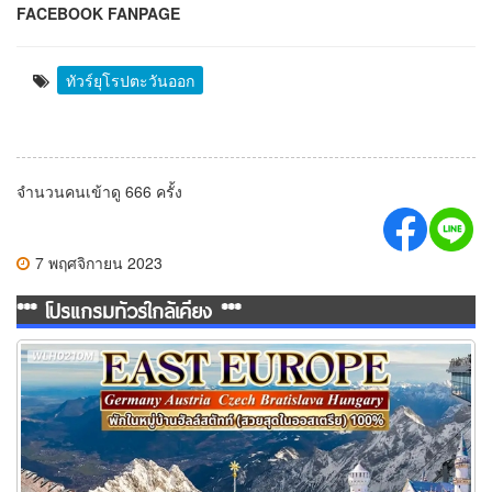
FACEBOOK FANPAGE
ทัวร์ยุโรปตะวันออก
จำนวนคนเข้าดู 666 ครั้ง
7 พฤศจิกายน 2023
*** โปรแกรมทัวร์ใกล้เคียง ***
ทัวร์ยุโรปตะวันออก พักหมู่บ้านฮัลสตัทท์ 10วัน