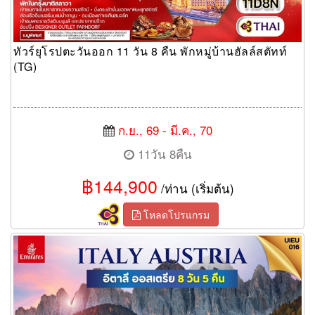
ทัวร์ยุโรปตะวันออก 11 วัน 8 คืน พักหมู่บ้านฮัลล์สตัทท์
(TG)
ก.ย., 69 - มี.ค., 70
11วัน 8คืน
฿144,900
/ท่าน (เริ่มต้น)
โหลดโปรแกรม
ทัวร์อิตาลี ออสเตรีย 8วัน 5คืน